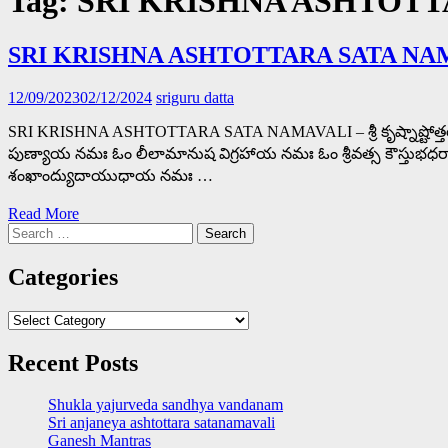
Tag:
SRI KRISHNA ASHTOTT
SRI KRISHNA ASHTOTTARA SATA NA
12/09/2023
02/12/2024
sriguru datta
SRI KRISHNA ASHTOTTARA SATA NAMAVALI – శ్రీ కృష్నాష్
పుణ్యాయ నమః ఓం లీలామానుష విగ్రహాయ నమః ఓం శ్రీవత్స కౌస్తు
శంఖాంద్యుదాయుధాయ నమః …
Read More
Search
for:
Categories
Categories
Recent Posts
Shukla yajurveda sandhya vandanam
Sri anjaneya ashtottara satanamavali
Ganesh Mantras