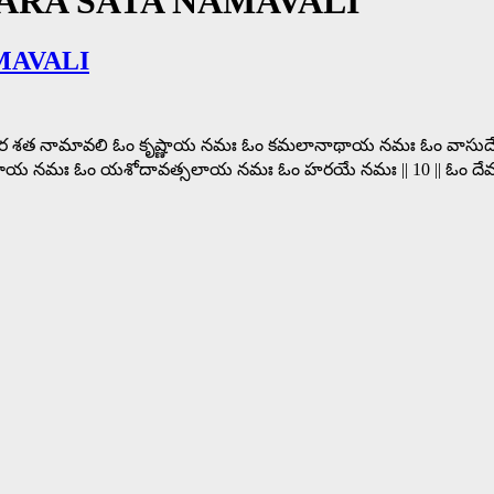
ARA SATA NAMAVALI
MAVALI
టోత్తర శత నామావలి ఓం కృష్ణాయ నమః ఓం కమలానాథాయ నమః ఓం వ
భధరాయ నమః ఓం యశోదావత్సలాయ నమః ఓం హరయే నమః || 10 || ఓం దేవ