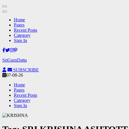
Home
Pages
Recent Posts
Category
Sign In
Skip
to
SriGuruDatta
content
(Press
SUBSCRIBE
Enter)
07-08-26
Home
Pages
Recent Posts
Category
Sign In