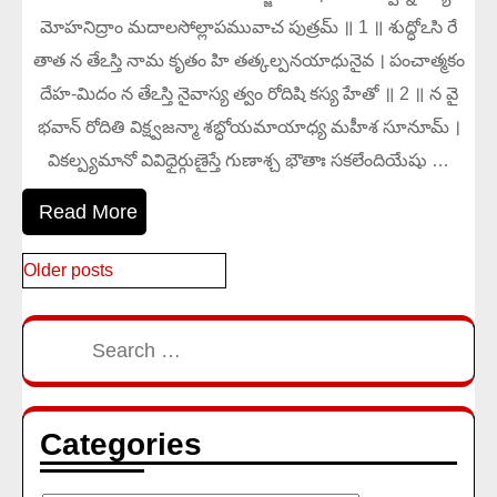
మోహనిద్రాం మదాలసోల్లాపమువాచ పుత్రమ్ ॥ 1 ॥ శుద్ధోఽసి రే
తాత న తేఽస్తి నామ కృతం హి తత్కల్పనయాధునైవ । పంచాత్మకం
దేహ-మిదం న తేఽస్తి నైవాస్య త్వం రోదిషి కస్య హేతో ॥ 2 ॥ న వై
భవాన్ రోదితి విక్ష్వజన్మా శబ్ధోయమాయాధ్య మహీశ సూనూమ్ ।
వికల్ప్యమానో వివిధైర్గుణైస్తే గుణాశ్చ భౌతాః సకలేందియేషు …
Read More
Posts
Older posts
navigation
Search
for:
Categories