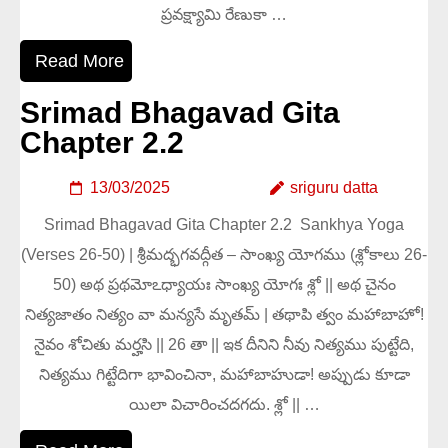
ప్రవక్ష్యామి రేణుకా …
Read More
Srimad Bhagavad Gita
Chapter 2.2
13/03/2025
sriguru datta
Srimad Bhagavad Gita Chapter 2.2 Sankhya Yoga
(Verses 26-50) | శ్రీమద్భగవద్గీత – సాంఖ్య యోగము (శ్లోకాలు 26-
50) అథ ప్రథమోఽధ్యాయః సాంఖ్య యోగః శ్లో || అథ చైనం
నిత్యజాతం నిత్యం వా మన్యసే మృతమ్ | తథాపి త్వం మహాబాహో!
నైవం శోచితు మర్హసి || 26 తా || ఇక దీనిని నీవు నిత్యము పుట్టేది,
నిత్యము గిట్టేదిగా భావించినా, మహాబాహుడా! అప్పుడు కూడా
యిలా విచారించదగదు. శ్లో || …