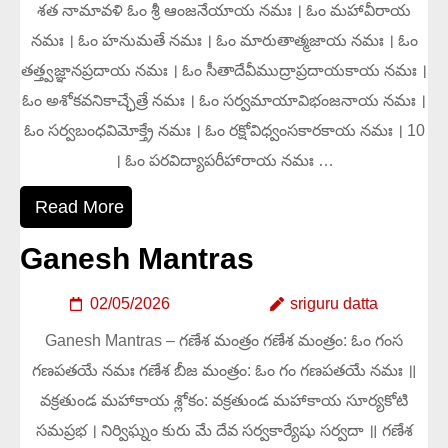
శత నామావళి ఓం శ్రీ ఆంజనేయాయ నమః । ఓం మహావీరాయ
నమః । ఓం హనుమతే నమః । ఓం మారుతాత్మజాయ నమః । ఓం
తత్త్వజ్ఞానప్రదాయ నమః । ఓం సీతాదేవీముద్రాప్రదాయకాయ నమః ।
ఓం అశోకవనికాచ్ఛేత్రే నమః । ఓం సర్వమాయావిభంజనాయ నమః ।
ఓం సర్వబంధవిమోక్త్రే నమః । ఓం రక్షోవిధ్వంసకారకాయ నమః । 10
। ఓం పరవిద్యాపరీహారాయ నమః …
Read More
Ganesh Mantras
02/05/2026
sriguru datta
Ganesh Mantras – గణేశ మంత్రం గణేశ మంత్రం: ఓం గంస
గణపతయే నమః గణేశ బీజ మంత్రం: ఓం గం గణపతయే నమః ॥
వక్రతుండ మహాకాయ శ్లోకం: వక్రతుండ మహాకాయ సూర్యకోటి
సమప్రభ । నిర్విఘ్నం కురు మే దేవ సర్వకార్యేషు సర్వదా ॥ గణేశ