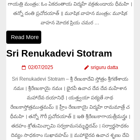
గాయత్రి మంత్రం: ఓం ఏకదంతాయ విద్మహే వక్రతుండాయ ధీమహి ।
తన్నో దంతి ప్రచోదయాత్ ॥ మూషిక వాహన మంత్రం: మూషిక
వాహన మోదక ప్రియ చమర …
Read More
Sri Renukadevi Stotram
02/07/2025
sriguru datta
Sri Renukadevi Stotram – శ్రీ రేణుకాదేవి స్తోత్రం శ్రీగణేశాయ
నమః । శ్రీరేణుకాయై నమః । భైరవీ ఉవాచ దేవ దేవ మహేశాన
మహాదేవ దయానిధే । యత్త్వయా పఠ్యతే నాథ
రేణుకాస్తోత్రముత్తమమ్ ॥ హ్రీం రేణుకాయై విద్మహే రామమాత్రే చ
ధీమహి । తన్నో గౌరీ ప్రచోదయాత్ ॥ ఇతి శ్రీరేణుకాగాయత్రీమన్త్రః ।
తదహం శ్రోతుమిచ్ఛామి సర్వకామసమృద్ధిదమ్ । సర్వార్థసాధకం
దివ్యం సాధకనాం సుఖావహమ్ ॥ మహాభైరవ ఉవాచ శృణు దేవి