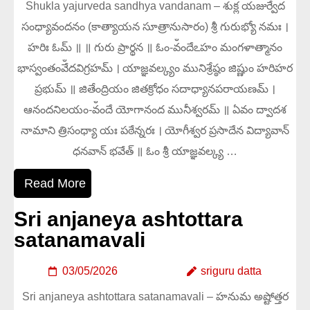
Shukla yajurveda sandhya vandanam – శుక్ల యజుర్వేద
సంధ్యావందనం (కాత్యాయన సూత్రానుసారం) శ్రీ గురుభ్యో నమః ।
హరిః ఓమ్ ॥ ॥ గురు ప్రార్థన ॥ ఓం-వంఀదేఽహం మంగళాత్మానం
భాస్వంతం​వేఀదవిగ్రహమ్ । యాజ్ఞవల్క్యం మునిశ్రేష్ఠం జిష్ణుం హరిహర
ప్రభుమ్ ॥ జితేంద్రియం జితక్రోధం సదాధ్యానపరాయణమ్ ।
ఆనందనిలయం-వంఀదే యోగానంద మునీశ్వరమ్ ॥ ఏవం ద్వాదశ
నామాని త్రిసంధ్యా యః పఠేన్నరః । యోగీశ్వర ప్రసాదేన విద్యావాన్
ధనవాన్ భవేత్ ॥ ఓం శ్రీ యాజ్ఞవల్క్య …
Read More
Sri anjaneya ashtottara
satanamavali
03/05/2026
sriguru datta
Sri anjaneya ashtottara satanamavali – హనుమ అష్టోత్తర