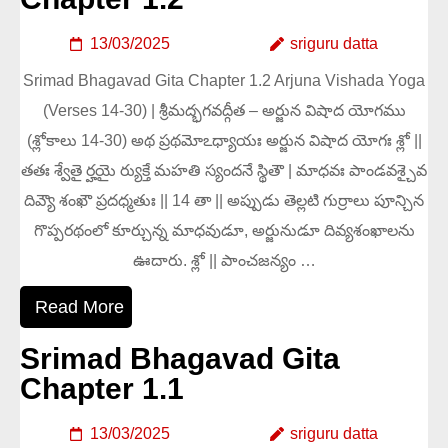
13/03/2025
sriguru datta
Srimad Bhagavad Gita Chapter 1.2 Arjuna Vishada Yoga
(Verses 14-30) | శ్రీమద్భగవద్గీత – అర్జున విషాద యోగము
(శ్లోకాలు 14-30) అథ ప్రథమోఽధ్యాయః అర్జున విషాద యోగః శ్లో ||
తతః శ్వేతై ర్హయై ర్యుక్తే మహతి స్యందనే స్థితౌ | మాధవః పాండవశ్చైవ
దివ్యౌ శంఖౌ ప్రదధ్మతుః || 14 తా || అప్పుడు తెల్లటి గుర్రాలు పూన్చిన
గొప్పరథంలో కూర్చున్న మాధవుడూ, అర్జునుడూ దివ్యశంఖాలను
ఊదారు. శ్లో || పాంచజన్యం …
Read More
Srimad Bhagavad Gita
Chapter 1.1
13/03/2025
sriguru datta