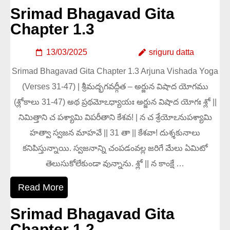
Srimad Bhagavad Gita
Chapter 1.3
13/03/2025
sriguru datta
Srimad Bhagavad Gita Chapter 1.3 Arjuna Vishada Yoga
(Verses 31-47) | శ్రీమద్భగవద్గీత – అర్జున విషాద యోగము
(శ్లోకాలు 31-47) అథ ప్రథమోఽధ్యాయః అర్జున విషాద యోగః శ్లో ||
నిమిత్తాని చ పశ్యామి విపరీతాని కేశవ! | న చ శ్రేయోఽనుపశ్యామి
హత్వా స్వజన మాహవే || 31 తా || కేశవా! దుశ్శకునాలు
కనిపిస్తున్నాయి. స్వజనాన్ని చంపడంవల్ల జరిగే మేలు ఏమిటో
తెలుసుకోలేకుండా వున్నాను. శ్లో || న కాంక్షే …
Read More
Srimad Bhagavad Gita
Chapter 1.2