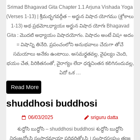
Srimad Bhagavad Gita Chapter 1.1 Arjuna Vishada Yoga
(Verses 1-13) | శ్రీమద్భగవద్గీత – అర్జున విషాద యోగము (శ్లోకాలు
1-13) అథ ప్రథమోఽధ్యాయః అర్జున విషాద యోగః Bhagavad
Gita : మొదటి అధ్యాయం విషాదయోగం. విషాదం అంటే విష+ అదం
= విషాన్ని తినేది. ప్రపంచంలోని అనుభవాలు చేదుగా తోచే
సమయాలు అనేకం ఉంటాయి. అసమర్థతవల్ల, వైఫల్యం చెంది,
భయం చేత, పిరికితనంతో, వైరాగ్యం లేదా ధర్మచింతన కలిగినందువల్ల,
ఏదో ఒక …
Read More
shuddhosi buddhosi
06/03/2025
sriguru datta
శుద్ధోసి బుద్ధోసి – shuddhosi buddhosi శుద్ధోసి బుద్ధోసి
నిరంజనోఽసి సంసారమాయా పరివర్జితోఽసి । సంసారస్వప్నం త్యజ