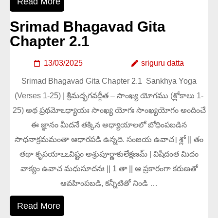
Read More
Srimad Bhagavad Gita
Chapter 2.1
13/03/2025
sriguru datta
Srimad Bhagavad Gita Chapter 2.1 Sankhya Yoga
(Verses 1-25) | శ్రీమద్భగవద్గీత – సాంఖ్య యోగము (శ్లోకాలు 1-
25) అథ ప్రథమోఽధ్యాయః సాంఖ్య యోగః సాంఖ్యయోగం అందించే
ఈ జ్ఞానం మీదనే తక్కిన అధ్యాయాలలో బోధింపబడిన
సాధనాక్రమమంతా ఆధారపడి ఉన్నది. సంజయ ఉవాచ। శ్లో || తం
తథా కృపయాఽఽవిష్టం అశ్రుపూర్ణాకులేక్షణమ్ | విషీదంత మిదం
వాక్యం ఉవాచ మధుసూదనః || 1 తా || ఆ ప్రకారంగా కరుణతో
ఆవహింపబడి, కన్నీటితో నిండి …
Read More