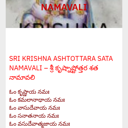
NAMAVALI
SRI KRISHNA ASHTOTTARA SATA
NAMAVALI – శ్రీ కృష్నాష్టోత్తర శత
నామావలి
ఓం కృష్ణాయ నమః
ఓం కమలానాథాయ నమః
ఓం వాసుదేవాయ నమః
ఓం సనాతనాయ నమః
ఓం వసుదేవాత్మజాయ నమః