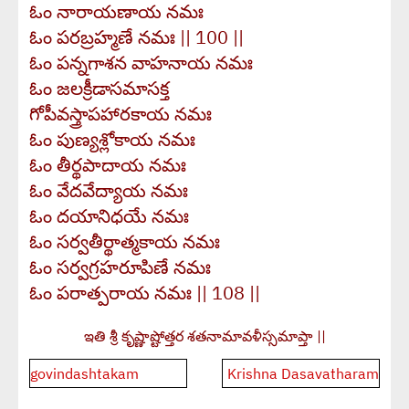
ఓం నారాయణాయ నమః
ఓం పరబ్రహ్మణే నమః || 100 ||
ఓం పన్నగాశన వాహనాయ నమః
ఓం జలక్రీడాసమాసక్త
గోపీవస్త్రాపహారకాయ నమః
ఓం పుణ్యశ్లోకాయ నమః
ఓం తీర్థపాదాయ నమః
ఓం వేదవేద్యాయ నమః
ఓం దయానిధయే నమః
ఓం సర్వతీర్థాత్మకాయ నమః
ఓం సర్వగ్రహరూపిణే నమః
ఓం పరాత్పరాయ నమః || 108 ||
ఇతి శ్రీ కృష్ణాష్టోత్తర శతనామావళీస్సమాప్తా ||
Post
govindashtakam
Krishna Dasavatharam
navigation