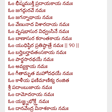
ఓం భీష్మముక్తి ప్రదాయకాయ నమః
ఓం జగద్గురవే నమః
ఓం జగన్నాథాయ నమః
ఓం వేణునాద విశారదాయ నమః
ఓం వృషభాసుర విధ్వంసినే నమః
ఓం బాణాసుర కరాంతకాయ నమః
ఓం యుధిష్ఠిర ప్రతిష్ఠాత్రే నమః || 90 ||
ఓం బర్హిబర్హావతంసకాయ నమః
ఓం పార్థసారథయే నమః
ఓం అవ్యక్తాయ నమః
ఓం గీతామృత మహోదధయే నమః
ఓం కాళీయ ఫణిమాణిక్య రంజిత
శ్రీ పదాంబుజాయ నమః
ఓం దామోదరాయ నమః
ఓం యజ్ఞ్నభోక్ర్తే నమః
ఓం దానవేంద్ర వినాశకాయ నమః