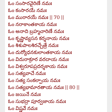
ఓం సంసారవైరిణే నమః
ఓం కంసారయే నమః
ఓం మురారయే నమః || 70 ||
ఓం నరాకాంతకాయ నమః
ఓం అనాది బ్రహ్మచారిణే నమః
ఓం కృష్ణావ్యసన కర్శనాయ నమః
ఓం శిశుపాలశిరచ్చేత్రే నమః
ఓం దుర్యోధనకులాంతకాయ నమః
ఓం విదురాక్రూర వరదాయ నమః
ఓం విశ్వరూపప్రదర్శకాయ నమః
ఓం సత్యవాచే నమః
ఓం సత్య సంకల్పాయ నమః
ఓం సత్యభామారతాయ నమః || 80 ||
ఓం జయినే నమః
ఓం సుభద్రా పూర్వజాయ నమః
ఓం విష్ణవే నమః