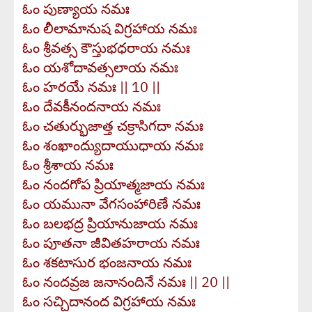
ఓం పుణ్యాయ నమః
ఓం లీలామానుష విగ్రహాయ నమః
ఓం శ్రీవత్స కౌస్తుభధరాయ నమః
ఓం యశోదావత్సలాయ నమః
ఓం హరయే నమః || 10 ||
ఓం దేవకీనందనాయ నమః
ఓం చతుర్భుజాత్త చక్రాసిగదా నమః
ఓం శంఖాంద్యుదాయుధాయ నమః
ఓం శ్రీశాయ నమః
ఓం నందగోప ప్రియాత్మజాయ నమః
ఓం యమునా వేగసంహారిణే నమః
ఓం బలభద్ర ప్రియానుజాయ నమః
ఓం పూతనా జీవితహరాయ నమః
ఓం శకటాసుర భంజనాయ నమః
ఓం నందవ్రజ జనానందినే నమః || 20 ||
ఓం సచ్చిదానంద విగ్రహాయ నమః