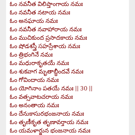
ఓం నవనీత విలిప్తాంగాయ నమః
ఓం నవనీత నటాయ నమః
ఓం అనఘాయ నమః
ఓం నవనీత నవాహారాయ నమః
ఓం ముచికుంద ప్రసాదకాయ నమః
ఓం షోడశస్త్రీ సహస్రేశాయ నమః
ఓం త్రిభంగినే నమః
ఓం మధురాకృతయే నమః
ఓం శుకవాగ మృతాబ్ధీందవే నమః
ఓం గోవిందాయ నమః
ఓం యోగినాం పతయే నమః || 30 ||
ఓం వత్సవాటచరాయ నమః
ఓం అనంతాయ నమః
ఓం దేనుకాసురభంజనాయ నమః
ఓం తృణీకృత తృణావర్తాయ నమః
ఓం యమళార్జున భంజనాయ నమః