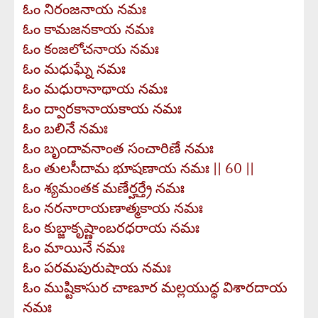
ఓం నిరంజనాయ నమః
ఓం కామజనకాయ నమః
ఓం కంజలోచనాయ నమః
ఓం మధుఘ్నే నమః
ఓం మధురానాథాయ నమః
ఓం ద్వారకానాయకాయ నమః
ఓం బలినే నమః
ఓం బృందావనాంత సంచారిణే నమః
ఓం తులసీదామ భూషణాయ నమః || 60 ||
ఓం శ్యమంతక మణేర్హర్త్రే నమః
ఓం నరనారాయణాత్మకాయ నమః
ఓం కుబ్జాకృష్ణాంబరధరాయ నమః
ఓం మాయినే నమః
ఓం పరమపురుషాయ నమః
ఓం ముష్టికాసుర చాణూర మల్లయుద్ధ విశారదాయ
నమః