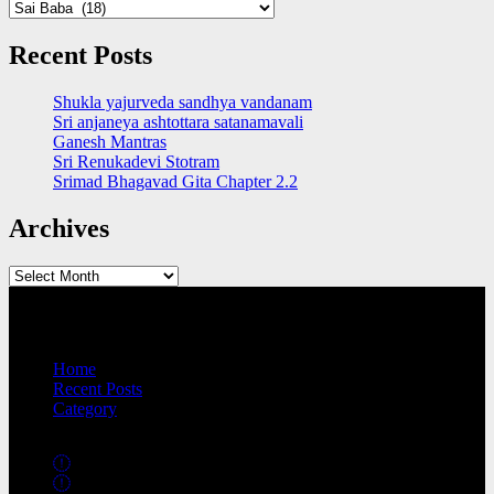
Categories
Recent Posts
Shukla yajurveda sandhya vandanam
Sri anjaneya ashtottara satanamavali
Ganesh Mantras
Sri Renukadevi Stotram
Srimad Bhagavad Gita Chapter 2.2
Archives
Archives
QUICK LINKS
Home
Recent Posts
Category