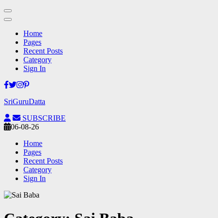
Home
Pages
Recent Posts
Category
Sign In
Skip
to
SriGuruDatta
content
(Press
SUBSCRIBE
Enter)
06-08-26
Home
Pages
Recent Posts
Category
Sign In