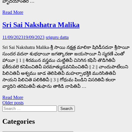
హృదయాంతరీ …
Read More
Sri Sai Nakshatra Malika
11/09/2023
19/09/2023
sriguru datta
Sri Sai Nakshatra Malika-శ్రీ సాయి నక్షత్ర మాలికా షిరిడీసదనా శ్రీసాయీ
సుందర వదనా శుభధాయీ జగత్కారణా జయసాయీ నీ స్మరణే ఎంతో
హాయీ || 1 || శిరమున వస్త్రము చుట్టితివీ చినిగిన కఫినీ తొడిగితివీ
ఫకీరువలె కనిపించితివీ పరమాత్ముడవనిపించితివీ || 2 || చాందుపాటేలుని
పిలిచితివీ అశ్వము జాడ తెలిపితివీ మహల్సాభక్తికి మురిసితితివీ
సాయని పిలిచితె పలికితివీ || 3 || గోధుమ పిండిని విసరితివీ కలరా
వ్యాధిని తరిమితివీ తుఫాను తాకిడి నాపితివీ …
Read More
Posts
Older posts
Search
navigation
for:
Categories