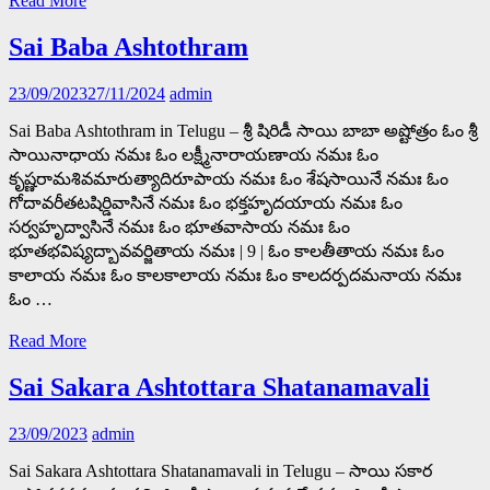
Read More
Sai Baba Ashtothram
23/09/2023
27/11/2024
admin
Sai Baba Ashtothram in Telugu – శ్రీ షిరిడీ సాయి బాబా అష్టోత్రం ఓం శ్రీ
సాయినాధాయ నమః ఓం లక్ష్మీనారాయణాయ నమః ఓం
కృష్ణరామశివమారుత్యాదిరూపాయ నమః ఓం శేషసాయినే నమః ఓం
గోదావరీతటషిర్డివాసినే నమః ఓం భక్తహృదయాయ నమః ఓం
సర్వహృద్వాసినే నమః ఓం భూతవాసాయ నమః ఓం
భూతభవిష్యద్బావవర్జితాయ నమః | 9 | ఓం కాలతీతాయ నమః ఓం
కాలాయ నమః ఓం కాలకాలాయ నమః ఓం కాలదర్పదమనాయ నమః
ఓం …
Read More
Sai Sakara Ashtottara Shatanamavali
23/09/2023
admin
Sai Sakara Ashtottara Shatanamavali in Telugu – సాయి సకార