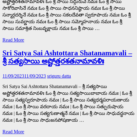
అష్టోత్తరశతనామావళిః ఓం శ్రీ సాయి సద్గురువే నమః ఓం శ్రీ సాయి
సాకోరివాసినే నమః ఓం శ్రీ సాయి సాధననిష్ఠాయ నమః ఓం శ్రీ సాయి
సన్మార్గదర్శినే నమః ఓం శ్రీ సాయి సకలదేవతా స్వరూపాయ నమః ఓం శ్రీ
సాయి సువర్ణాయ నమః ఓం శ్రీ సాయి సమ్మోహనాయ నమః ఓం శ్రీ
సాయి సమాశ్రిత నింబవృక్షాయ నమః ఓం శ్రీ సాయి …
Read More
Sri Satya Sai Ashtottara Shatanamavali –
శ్రీ సత్యసాయి అష్టోత్తరశతనామావళిః
11/09/2023
11/09/2023
sriguru datta
Sri Satya Sai Ashtottara Shatanamavali – శ్రీ సత్యసాయి
అష్టోత్తరశతనామావళిః ఓం శ్రీ సాయి సత్యసాయిబాబాయ నమః | ఓం శ్రీ
సాయి సత్యస్వరూపాయ నమః | ఓం శ్రీ సాయి సత్యధర్మపరాయణాయ
నమః | ఓం శ్రీ సాయి వరదాయ నమః | ఓం శ్రీ సాయి సత్పురుషాయ
నమః | ఓం శ్రీ సాయి సత్యగుణాత్మనే నమః | ఓం శ్రీ సాయి సాధువర్ధనాయ
నమః | ఓం శ్రీ సాయి సాధుజనపోషణాయ …
Read More