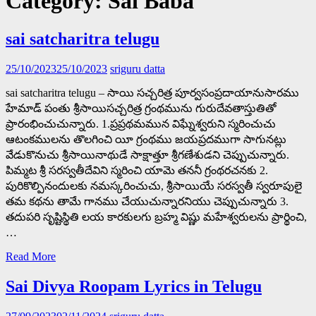
Category:
Sai Baba
sai satcharitra telugu
25/10/2023
25/10/2023
sriguru datta
sai satcharitra telugu – సాయి సచ్చరిత్ర పూర్వసంప్రదాయానుసారము
హేమాడ్ పంతు శ్రీసాయిసచ్చరిత్ర గ్రంథమును గురుదేవతాస్తుతితో
ప్రారంభించుచున్నారు. 1.ప్రప్రథమమున విఘ్నేశ్వరుని స్మరించుచు
ఆటంకములను తొలగించి యీ గ్రంథము జయప్రదముగా సాగునట్లు
వేడుకొనుచు శ్రీసాయినాథుడే సాక్షాత్తూ శ్రీగణేశుడని చెప్పుచున్నారు.
పిమ్మట శ్రీ సరస్వతీదేవిని స్మరించి యామె తననీ గ్రంథరచనకు 2.
పురికొల్పినందులకు నమస్కరించుచు, శ్రీసాయియే సరస్వతీ స్వరూపులై
తమ కథను తామే గానము చేయుచున్నారనియు చెప్పుచున్నారు 3.
తదుపరి సృష్టిస్థితి లయ కారకులగు బ్రహ్మ విష్ణు మహేశ్వరులను ప్రార్థించి,
…
Read More
Sai Divya Roopam Lyrics in Telugu