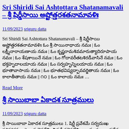
Sri Shiridi Sai Ashtottara Shatanamavali
– శ్రీ షిర్డీసాయి అష్టోత్తరశతనామావళిః
11/09/2023
sriguru datta
Sri Shiridi Sai Ashtottara Shatanamavali – శ్రీ షిర్డీసాయి
అష్టోత్తరశతనామావళిః ఓం శ్రీ సాయినాథాయ నమః | ఓం
లక్ష్మీనారాయణాయ నమః | ఓం కృష్ణరామశివమారుత్యాదిరూపాయ
నమః | ఓం శేషశాయినే నమః | ఓం గోదావరీతటశిరడీవాసినే నమః | ఓం
భక్తహృదాలయాయ నమః | ఓం సర్వహృన్నిలయాయ నమః | ఓం
భూతావాసాయ నమః | ఓం భూతభవిష్యద్భావవర్జితాయ నమః | ఓం
కాలాతీతాయ నమః || ౧౦ || ఓం కాలాయ నమః …
Read More
శ్రీ సాయిబాబా ఏకాదశ సూత్రములు
11/09/2023
sriguru datta
శ్రీ సాయిబాబా ఏకాదశ సూత్రములు 1. షిర్డీ ప్రవేశమే సర్వదుఃఖ