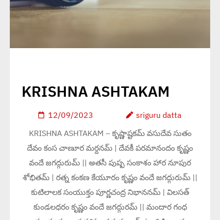
KRISHNA ASHTAKAM
12/09/2023
sriguru datta
KRISHNA ASHTAKAM – కృష్ణాష్టకమ్ వసుదేవ సుతం
దేవం కంస చాణూర మర్దనమ్ | దేవకీ పరమానందం కృష్ణం
వందే జగద్గురుమ్ || అతసీ పుష్ప సంకాశం హార నూపుర
శోభితమ్ | రత్న కంకణ కేయూరం కృష్ణం వందే జగద్గురుమ్ ||
కుటిలాలక సంయుక్తం పూర్ణచంద్ర నిభాననమ్ | విలసత్
కుండలధరం కృష్ణం వందే జగద్గురమ్ || మందార గంధ