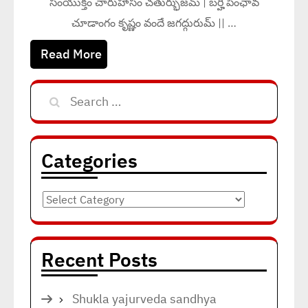
సంయుక్తం చారుహాసం చతుర్భుజమ్ | బర్హి పింఛావ
చూడాంగం కృష్ణం వందే జగద్గురుమ్ || …
Read More
Search
for:
Categories
Categories
Recent Posts
Shukla yajurveda sandhya