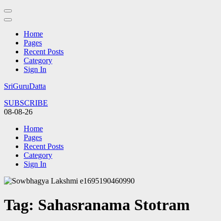
Home
Pages
Recent Posts
Category
Sign In
Skip
SriGuruDatta
to
SUBSCRIBE
content
08-08-26
(Press
Enter)
Home
Pages
Recent Posts
Category
Sign In
Tag:
Sahasranama Stotram