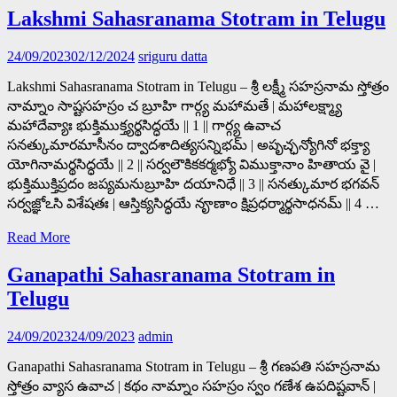
Lakshmi Sahasranama Stotram in Telugu
24/09/2023
02/12/2024
sriguru datta
Lakshmi Sahasranama Stotram in Telugu – శ్రీ లక్ష్మీ సహస్రనామ స్తోత్రం
నామ్నాం సాష్టసహస్రం చ బ్రూహి గార్గ్య మహామతే | మహాలక్ష్మ్యా
మహాదేవ్యాః భుక్తిముక్త్యర్థసిద్ధయే || 1 || గార్గ్య ఉవాచ
సనత్కుమారమాసీనం ద్వాదశాదిత్యసన్నిభమ్ | అపృచ్ఛన్యోగినో భక్త్యా
యోగినామర్థసిద్ధయే || 2 || సర్వలౌకికకర్మభ్యో విముక్తానాం హితాయ వై |
భుక్తిముక్తిప్రదం జప్యమనుబ్రూహి దయానిధే || 3 || సనత్కుమార భగవన్
సర్వజ్ఞోఽసి విశేషతః | ఆస్తిక్యసిద్ధయే నౄణాం క్షిప్రధర్మార్థసాధనమ్ || 4 …
Read More
Ganapathi Sahasranama Stotram in
Telugu
24/09/2023
24/09/2023
admin
Ganapathi Sahasranama Stotram in Telugu – శ్రీ గణపతి సహస్రనామ
స్తోత్రం వ్యాస ఉవాచ | కథం నామ్నాం సహస్రం స్వం గణేశ ఉపదిష్టవాన్ |