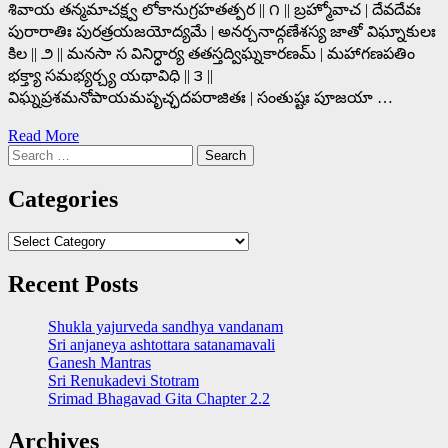
శివాయ తన్మమాచక్ష్వ లోకానుగ్రహతత్పర || ౧ || బ్రహ్మోవాచ | దేవదేవః
పురారాతిః పురత్రయజయోద్యమే | అనర్చనాద్గణేశస్య జాతో విఘ్నాకులః
కిల || ౨ || మనసా స వినిర్ధార్య తతస్తద్విఘ్నకారణమ్ | మహాగణపతిం
భక్త్యా సమభ్యర్చ్య యథావిధి || ౩ ||
విఘ్నప్రశమనోపాయమపృచ్ఛదపరాజితః | సంతుష్టః పూజయా …
Read More
Search
for:
Categories
Categories
Recent Posts
Shukla yajurveda sandhya vandanam
Sri anjaneya ashtottara satanamavali
Ganesh Mantras
Sri Renukadevi Stotram
Srimad Bhagavad Gita Chapter 2.2
Archives