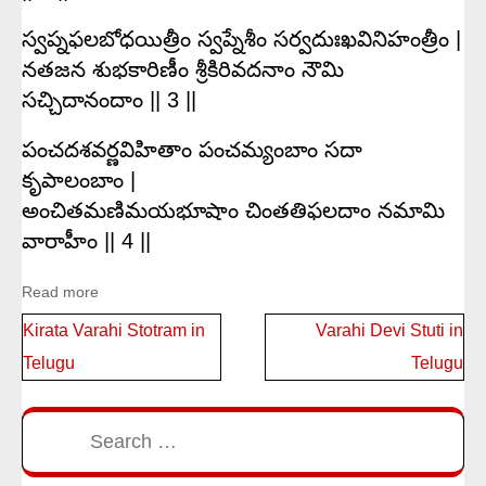
స్వప్నఫలబోధయిత్రీం స్వప్నేశీం సర్వదుఃఖవినిహంత్రీం |
నతజన శుభకారిణీం శ్రీకిరివదనాం నౌమి
సచ్చిదానందాం || 3 ||
పంచదశవర్ణవిహితాం పంచమ్యంబాం సదా
కృపాలంబాం |
అంచితమణిమయభూషాం చింతతిఫలదాం నమామి
వారాహీం || 4 ||
Read more
Post
Kirata Varahi Stotram in
Varahi Devi Stuti in
navigation
Telugu
Telugu
Search
for: