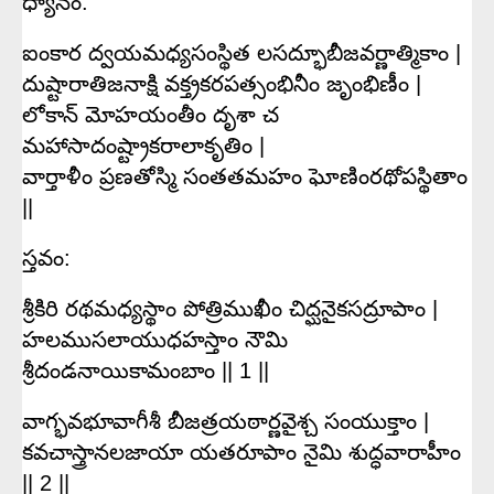
ధ్యానం:
ఐంకార ద్వయమధ్యసంస్థిత లసద్భూబీజవర్ణాత్మికాం |
దుష్టారాతిజనాక్షి వక్త్రకరపత్సంభినీం జృంభిణీం |
లోకాన్ మోహయంతీం దృశా చ
మహాసాదంష్ట్రాకరాలాకృతిం |
వార్తాళీం ప్రణతోస్మి సంతతమహం ఘోణింరథోపస్థితాం
||
స్తవం:
శ్రీకిరి రథమధ్యస్థాం పోత్రిముఖీం చిద్ఘనైకసద్రూపాం |
హలముసలాయుధహస్తాం నౌమి
శ్రీదండనాయికామంబాం || 1 ||
వాగ్భవభూవాగీశీ బీజత్రయఠార్ణవైశ్చ సంయుక్తాం |
కవచాస్త్రానలజాయా యతరూపాం నైమి శుద్ధవారాహీం
|| 2 ||