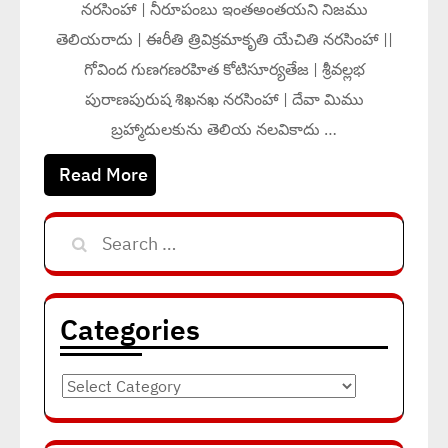
నరసింహా | నీరూపంబు ఇంతఅంతయని నిజము
తెలియరాదు | ఈరీతి త్రివిక్రమాకృతి యేచితి నరసింహా ||
గోవింద గుణగణరహిత కోటిసూర్యతేజ | శ్రీవల్లభ
పురాణపురుష శిఖనఖ నరసింహా | దేవా మిము
బ్రహ్మాదులకును తెలియ నలవికాదు …
Read More
Search
for:
Categories
Categories