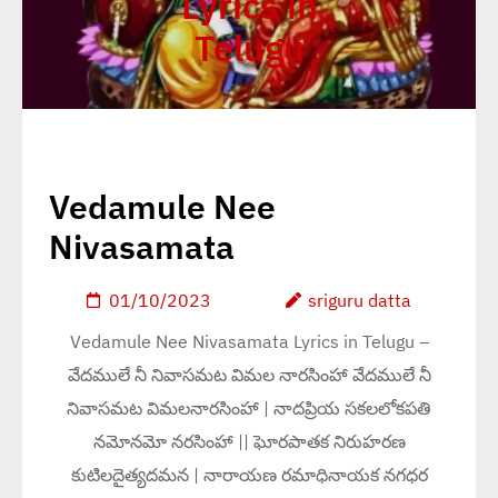
Lyrics in
Telugu
Vedamule Nee
Nivasamata
01/10/2023
sriguru datta
Vedamule Nee Nivasamata Lyrics in Telugu –
వేదములే నీ నివాసమట విమల నారసింహా వేదములే నీ
నివాసమట విమలనారసింహా | నాదప్రియ సకలలోకపతి
నమోనమో నరసింహా || ఘోరపాతక నిరుహరణ
కుటిలదైత్యదమన | నారాయణ రమాధినాయక నగధర