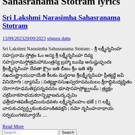
Sahasranama Stotram lyrics
Sri Lakshmi Narasimha Sahasranama
Stotram
13/09/2023
29/09/2023
sriguru datta
Sri Lakshmi Narasimha Sahasranama Stotram – శ్రీ లక్ష్మీనృసింహ
సహస్రనామ స్తోత్రం ఓం అస్య శ్రీ లక్ష్మీనృసింహ దివ్య
సహస్రనామస్తోత్రమహామంత్రస్య బ్రహ్మా ఋషిః అనుష్టుప్ఛందః
శ్రీలక్ష్మీనృసింహ దేవతా క్ష్రౌం ఇతి బీజం శ్రీం ఇతి శక్తిః
నఖదంష్ట్రాయుధాయేతి కీలకం మన్త్రరాజ శ్రీలక్ష్మీనృసింహ ప్రీత్యర్థే జపే
వినియోగః | ధ్యానమ్ | సత్యజ్ఞానసుఖస్వరూపమమలం క్షీరాబ్ధిమధ్యస్థితం
యోగారూఢమతిప్రసన్నవదనం భూషాసహస్రోజ్జ్వలమ్ | త్ర్యక్షం
చక్రపినాకసాభయకరాన్బిభ్రాణమర్కచ్ఛవిం
ఛత్రీభూతఫణీంద్రమిందుధవళం లక్ష్మీనృసింహం భజే || ౧ లక్ష్మీ
చారుకుచద్వన్ద్వకుంకుమాంకితవక్షసే | నమో నృసింహనాథాయ
సర్వమంగళమూర్తయే …
Read More
Search