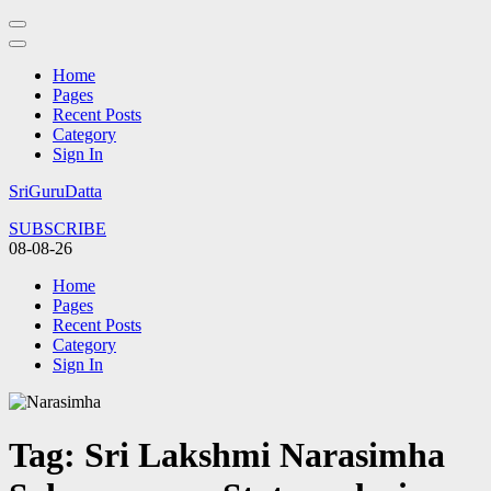
Home
Pages
Recent Posts
Category
Sign In
Skip
SriGuruDatta
to
SUBSCRIBE
content
08-08-26
(Press
Enter)
Home
Pages
Recent Posts
Category
Sign In
Tag:
Sri Lakshmi Narasimha