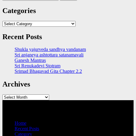
for:
Categories
Categories
Recent Posts
Shukla yajurveda sandhya vandanam
Sri anjaneya ashtottara satanamavali
Ganesh Mantras
Sri Renukadevi Stotram
Srimad Bhagavad Gita Chapter 2.2
Archives
Archives
QUICK LINKS
Home
Recent Posts
Category