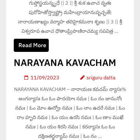
గుప్తోస్జయన్మృధే || 2 || శ్రీ శుక ఉవాచ వృతః
పురోహితోస్త్వాష్ట్రో మహేంద్రాయానుపృచ్ఛతే|
నారాయణాఖ్యం వర్మాహ తదిహైకమనాః శృణు || 3 || శ్రీ
విశ్వరూప ఉవాచ ధౌతాంఘ్రిపాణిరాచమ్య సపవిత్ర …
Read More
NARAYANA KAVACHAM
11/09/2023
sriguru datta
NARAYANA KAVACHAM – నారాయణ కవచమ్ న్యాసః%
అంగన్యాసః ఓం ఓం పాదయోః నమః | ఓం నం జానునోః
నమః | ఓం మోం ఊర్వోః నమః | ఓం నాం ఉదరే నమః | ఓం
రాం హృది నమః | ఓం యం ఉరసి నమః | ఓం ణాం ముఖే
నమః | ఓం యం శిరసి నమః | కరన్యాసః ఓం ఓం
దక్షిణతర్జన్యామ్ నమః | ఓం నం …