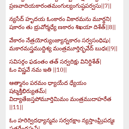
ప్రణవాదియకారంతమంగుల్యంగుష్ఠపర్వసు||7||
న్యసేద్ హృదయ ఓంకారం వికారమను మూర్ధని|
షకారం తు భ్రువోర్మధ్యే ణకారం శిఖయా దిశేత్||8||
వేకారం నేత్రయోర్యుంజ్యాన్నకారం సర్వసంధిషు|
మకారమస్త్రముద్దిశ్య మంత్రమూర్తిర్భవేద్ బుధః||9||
సవిసర్గం ఫడంతం తత్ సర్వదిక్షు వినిర్దిశేత్|
ఓం విష్ణవే నమ ఇతి ||10||
ఆత్మానం పరమం ధ్యాయేద ధ్యేయం
షట్శక్తిభిర్యుతమ్|
విద్యాతేజస్తపోమూర్తిమిమం మంత్రముదాహరేత
||11||
ఓం హరిర్విదధ్యాన్మమ సర్వరక్షాం న్యస్తాంఘ్రిపద్మః
పతగేంద్రపృష్ఠే|