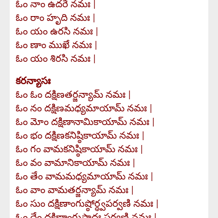
ఓం నాం ఉదరే నమః |
ఓం రాం హృది నమః |
ఓం యం ఉరసి నమః |
ఓం ణాం ముఖే నమః |
ఓం యం శిరసి నమః |
కరన్యాసః
ఓం ఓం దక్షిణతర్జన్యామ్ నమః |
ఓం నం దక్షిణమధ్యమాయామ్ నమః |
ఓం మోం దక్షిణానామికాయామ్ నమః |
ఓం భం దక్షిణకనిష్ఠికాయామ్ నమః |
ఓం గం వామకనిష్ఠికాయామ్ నమః |
ఓం వం వామానికాయామ్ నమః |
ఓం తేం వామమధ్యమాయామ్ నమః |
ఓం వాం వామతర్జన్యామ్ నమః |
ఓం సుం దక్షిణాంగుష్ఠోర్ధ్వపర్వణి నమః |
ఓం దేం దక్షిణాంగుష్ఠాధః పర్వణి నమః |