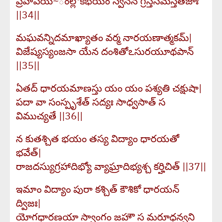
ప్రహాపయ~ంల్లోకభయం స్వనేన గ్రస్తసమస్తతేజాః
||34||
మఘవన్నిదమాఖ్యాతం వర్మ నారయణాత్మకమ్|
విజేష్యస్యంజసా యేన దంశితోఽసురయూథపాన్
||35||
ఏతద్ ధారయమాణస్తు యం యం పశ్యతి చక్షుషా|
పదా వా సంస్పృశేత్ సద్యః సాధ్వసాత్ స
విముచ్యతే ||36||
న కుతశ్చిత భయం తస్య విద్యాం ధారయతో
భవేత్|
రాజదస్యుగ్రహాదిభ్యో వ్యాఘ్రాదిభ్యశ్చ కర్హిచిత్ ||37||
ఇమాం విద్యాం పురా కశ్చిత్ కౌశికో ధారయన్
ద్విజః|
యోగధారణయా స్వాంగం జహౌ స మరూధన్వని