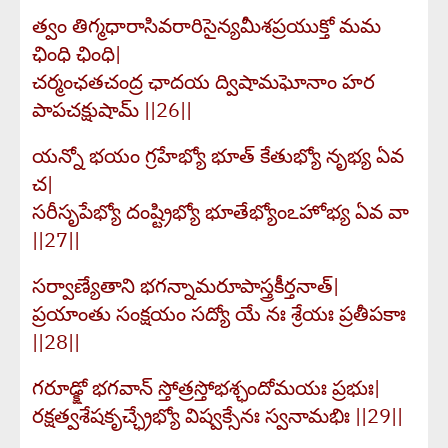
త్వం తిగ్మధారాసివరారిసైన్యమీశప్రయుక్తో మమ
ఛింధి ఛింధి|
చర్మంఛతచంద్ర ఛాదయ ద్విషామఘోనాం హర
పాపచక్షుషామ్ ||26||
యన్నో భయం గ్రహేభ్యో భూత్ కేతుభ్యో నృభ్య ఏవ
చ|
సరీసృపేభ్యో దంష్ట్రిభ్యో భూతేభ్యోంఽహోభ్య ఏవ వా
||27||
సర్వాణ్యేతాని భగన్నామరూపాస్త్రకీర్తనాత్|
ప్రయాంతు సంక్షయం సద్యో యే నః శ్రేయః ప్రతీపకాః
||28||
గరూడ్క్షో భగవాన్ స్తోత్రస్తోభశ్ఛందోమయః ప్రభుః|
రక్షత్వశేషకృచ్ఛ్రేభ్యో విష్వక్సేనః స్వనామభిః ||29||