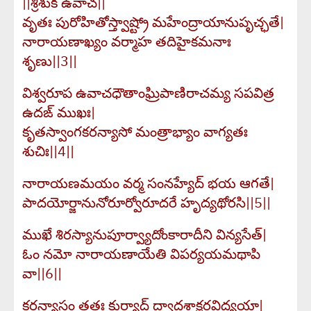
||శ్రీశుక ఉవాచ||
వృతః పురోహితోస్త్వాష్ట్రో మహేంద్రాయానుపృచ్ఛతే|
నారాయణాఖ్యం వర్మాహ తదిహైకమనాః
శృణు||3||
విశ్వరూప ఉవాచధౌతాంఘ్రిపాణిరాచమ్య సపవిత్ర
ఉదఙ్ ముఖః|
కృతస్వాంగకరన్యాసో మంత్రాభ్యాం వాగ్యతః
శుచిః||4||
నారాయణమయం వర్మ సంనహ్యేద్ భయ ఆగతే|
పాదయోర్జానునోరూర్వోరూదరే హృద్యథోరసి||5||
ముఖే శిరస్యానుపూర్వ్యాదోంకారాదీని విన్యసేత్|
ఓం నమో నారాయణాయేతి విపర్యయమథాపి
వా||6||
కరన్యాసం తతః కుర్యాద్ ద్వాదశాక్షరవిద్యయా|