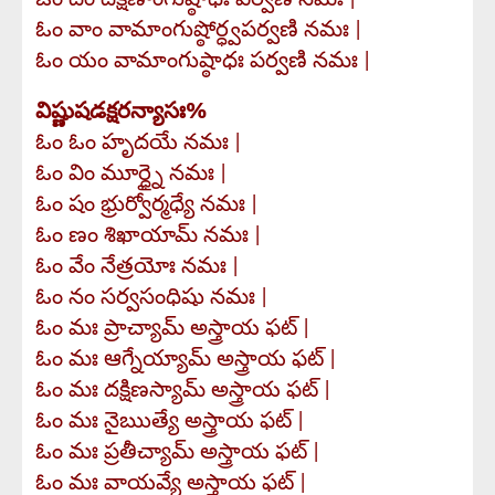
ఓం వాం వామాంగుష్ఠోర్ధ్వపర్వణి నమః |
ఓం యం వామాంగుష్ఠాధః పర్వణి నమః |
విష్ణుషడక్షరన్యాసః%
ఓం ఓం హృదయే నమః |
ఓం విం మూర్ధ్నై నమః |
ఓం షం భ్రుర్వోర్మధ్యే నమః |
ఓం ణం శిఖాయామ్ నమః |
ఓం వేం నేత్రయోః నమః |
ఓం నం సర్వసంధిషు నమః |
ఓం మః ప్రాచ్యామ్ అస్త్రాయ ఫట్ |
ఓం మః ఆగ్నేయ్యామ్ అస్త్రాయ ఫట్ |
ఓం మః దక్షిణస్యామ్ అస్త్రాయ ఫట్ |
ఓం మః నైఋత్యే అస్త్రాయ ఫట్ |
ఓం మః ప్రతీచ్యామ్ అస్త్రాయ ఫట్ |
ఓం మః వాయవ్యే అస్త్రాయ ఫట్ |