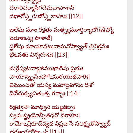
దరారిచర్మాసిగదేషుచాపాశాన్
దధానోస్ష్టగుణోస్ష్టబాహుః ||12||
జలేషు మాం రక్షతు మత్స్యమూర్తిర్యాదోగణేభ్యో
వరూణస్య పాశాత్|
స్థలేషు మాయావటువామనోస్వ్యాత్ త్రివిక్రమః
ఖేఽవతు విశ్వరూపః ||13||
దుర్గేష్వటవ్యాజిముఖాదిషు ప్రభుః
పాయాన్నృసింహోఽసురయుథపారిః|
విముంచతో యస్య మహాట్టహాసం దిశో
వినేదుర్న్యపతంశ్చ గర్భాః ||14||
రక్షత్వసౌ మాధ్వని యజ్ఞకల్పః
స్వదంష్ట్రయోన్నీతధరో వరాహః|
రామోఽద్రికూటేష్వథ విప్రవాసే సలక్ష్మణోస్వ్యాద్
భరతాగ్రజోస్స్మాన్ ||15||