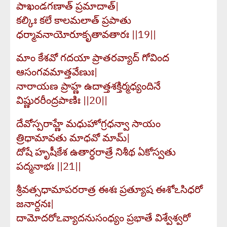
పాఖండగణాత్ ప్రమాదాత్|
కల్కిః కలే కాలమలాత్ ప్రపాతు
ధర్మావనాయోరూకృతావతారః ||19||
మాం కేశవో గదయా ప్రాతరవ్యాద్ గోవింద
ఆసంగవమాత్తవేణుః|
నారాయణ ప్రాహ్ణ ఉదాత్తశక్తిర్మధ్యందినే
విష్ణురరీంద్రపాణిః ||20||
దేవోస్పరాహ్ణే మధుహోగ్రధన్వా సాయం
త్రిధామావతు మాధవో మామ్|
దోషే హృషీకేశ ఉతార్ధరాత్రే నిశీథ ఏకోస్వతు
పద్మనాభః ||21||
శ్రీవత్సధామాపరరాత్ర ఈశః ప్రత్యూష ఈశోఽసిధరో
జనార్దనః|
దామోదరోఽవ్యాదనుసంధ్యం ప్రభాతే విశ్వేశ్వరో