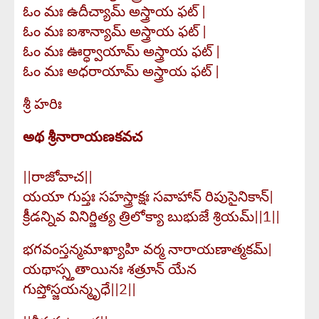
ఓం మః ఉదీచ్యామ్ అస్త్రాయ ఫట్ |
ఓం మః ఐశాన్యామ్ అస్త్రాయ ఫట్ |
ఓం మః ఊర్ధ్వాయామ్ అస్త్రాయ ఫట్ |
ఓం మః అధరాయామ్ అస్త్రాయ ఫట్ |
శ్రీ హరిః
అథ శ్రీనారాయణకవచ
||రాజోవాచ||
యయా గుప్తః సహస్త్రాక్షః సవాహాన్ రిపుసైనికాన్|
క్రీడన్నివ వినిర్జిత్య త్రిలోక్యా బుభుజే శ్రియమ్||1||
భగవంస్తన్మమాఖ్యాహి వర్మ నారాయణాత్మకమ్|
యథాస్స్తతాయినః శత్రూన్ యేన
గుప్తోస్జయన్మృధే||2||