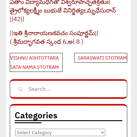
ఏతాం విద్యామధిగతో విశ్వరూపాచ్ఛతక్రతుః|
త్రైలోక్యలక్ష్మీం బుభుజే వినిర్జిత్యఽమృధేసురాన్
||42||
||ఇతి శ్రీనారాయణకవచం సంపూర్ణమ్||
( శ్రీమద్భాగవత స్కంధ 6,అ| 8 )
Post
VISHNU ASHTOTTARA
SARASWATI STOTRAM
navigation
SATA NAMA STOTRAM
Search
for:
Categories
Categories