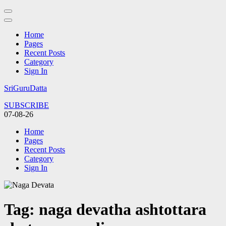
Home
Pages
Recent Posts
Category
Sign In
Skip
SriGuruDatta
to
SUBSCRIBE
content
07-08-26
(Press
Enter)
Home
Pages
Recent Posts
Category
Sign In
Tag:
naga devatha ashtottara