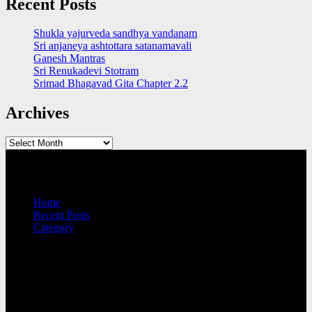
Recent Posts
Shukla yajurveda sandhya vandanam
Sri anjaneya ashtottara satanamavali
Ganesh Mantras
Sri Renukadevi Stotram
Srimad Bhagavad Gita Chapter 2.2
Archives
Archives
QUICK LINKS
Home
Recent Posts
Category