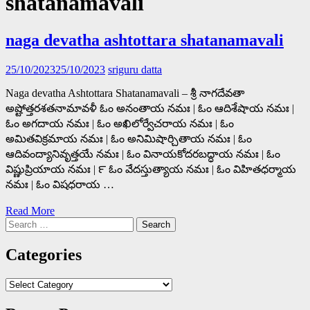
shatanamavali
naga devatha ashtottara shatanamavali
25/10/2023
25/10/2023
sriguru datta
Naga devatha Ashtottara Shatanamavali – శ్రీ నాగదేవతా
అష్టోత్తరశతనామావళీ ఓం అనంతాయ నమః | ఓం ఆదిశేషాయ నమః |
ఓం అగదాయ నమః | ఓం అఖిలోర్వేచరాయ నమః | ఓం
అమితవిక్రమాయ నమః | ఓం అనిమిషార్చితాయ నమః | ఓం
ఆదివంద్యానివృత్తయే నమః | ఓం వినాయకోదరబద్ధాయ నమః | ఓం
విష్ణుప్రియాయ నమః | ౯ ఓం వేదస్తుత్యాయ నమః | ఓం విహితధర్మాయ
నమః | ఓం విషధరాయ …
Read More
Search
for:
Categories
Categories