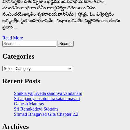
హసన్ముఖీం చతుర్భుజాం ఖడ్గముండవరాభయకరాం శివాం |
ముండమాలాధరాం దేవీం లలజ్జిహ్వాం దిగంబరాం ఏవం
సంచింతయేత్కాళీం శ్మశనాలయవాసినీమ్ || స్తోత్రం ఓం విశ్వేశ్వరీం
జగద్ధాత్రీం స్థితిసంహారకారిణీం | నిద్రాం భగవతీం విష్ణోరతులాం తేజసః
ప్రభాం …
Read More
Search
for:
Categories
Categories
Recent Posts
Shukla yajurveda sandhya vandanam
Sri anjaneya ashtottara satanamavali
Ganesh Mantras
Sri Renukadevi Stotram
Srimad Bhagavad Gita Chapter 2.2
Archives