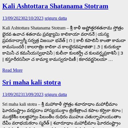
Kali Ashtottara Shatanama Stotram
13/09/2023
02/10/2023
sriguru datta
Kali Ashtottara Shatanama Stotram – శ్రీ కాళీ అష్టోత్తరశతనామ స్తోత్రం
భైరవ ఉవాచ శతనామ ప్రవక్ష్యామి కాలికాయా వరాననే | యస్య
ప్రపఠనాద్వాగ్మీ సర్వత్ర విజయీ భవేత్ || ౧ || కాలీ కపాలినీ కాంతా కామదా
కామసుందరీ | కాలరాత్రిః కాలికా చ కాలభైరవపూజితా || ౨ || కురుకుల్లా
కామినీ చ కమనీయస్వభావినీ | కులీనా కులకర్త్రీ చ కులవర్త్మప్రకాశినీ || ౩
|| కస్తూరీరసనీలా చ కామ్యా కామస్వరూపిణీ | కకారవర్ణనిలయా …
Read More
Sri maha kali stotra
13/09/2023
13/09/2023
sriguru datta
Sri maha kali stotra – శ్రీ మహాకాళీ స్తోత్రం శవారూఢాం మహాభీమాం
ఘోరదంష్ట్రాం వరప్రదాం హాస్యయుక్తాం త్రిణేత్రాంచ కపాల కర్త్రికా కరాం |
ముక్తకేశీం లలజ్జిహ్వాం పిబంతీం రుధిరం ముహుః చతుర్బాహుయుతాం
దేవీం వరాభయకరాం స్మరేత్ || శవారూఢాం మహాభీమాం ఘోరదంష్ట్రాం