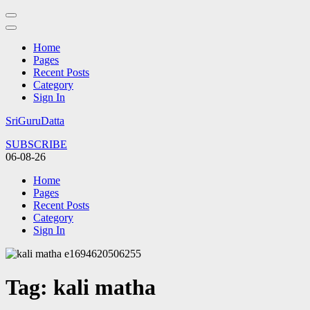
Home
Pages
Recent Posts
Category
Sign In
Skip
SriGuruDatta
to
SUBSCRIBE
content
06-08-26
(Press
Enter)
Home
Pages
Recent Posts
Category
Sign In
Tag:
kali matha