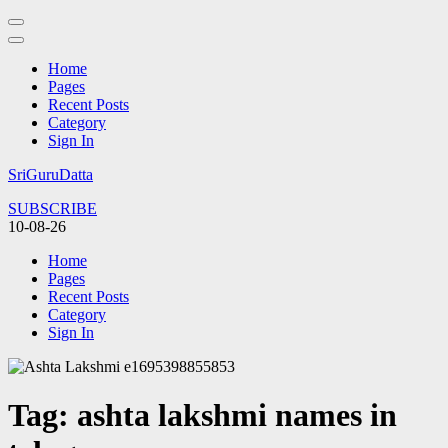
Home
Pages
Recent Posts
Category
Sign In
Skip
SriGuruDatta
to
SUBSCRIBE
content
10-08-26
(Press
Enter)
Home
Pages
Recent Posts
Category
Sign In
Tag:
ashta lakshmi names in