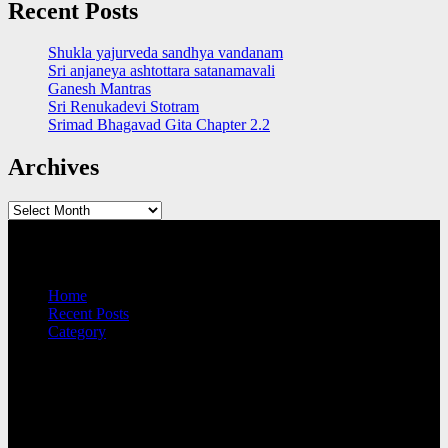
Recent Posts
Shukla yajurveda sandhya vandanam
Sri anjaneya ashtottara satanamavali
Ganesh Mantras
Sri Renukadevi Stotram
Srimad Bhagavad Gita Chapter 2.2
Archives
Archives
QUICK LINKS
Home
Recent Posts
Category