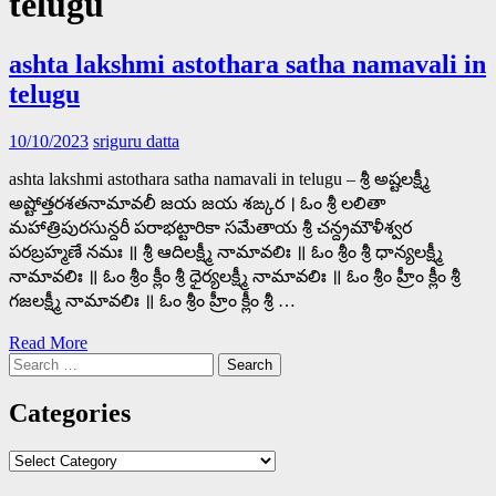
telugu
ashta lakshmi astothara satha namavali in
telugu
10/10/2023
sriguru datta
ashta lakshmi astothara satha namavali in telugu – శ్రీ అష్టలక్ష్మీ
అష్టోత్తరశతనామావలీ జయ జయ శఙ్కర । ఓం శ్రీ లలితా
మహాత్రిపురసున్దరీ పరాభట్టారికా సమేతాయ శ్రీ చన్ద్రమౌళీశ్వర
పరబ్రహ్మణే నమః ॥ శ్రీ ఆదిలక్ష్మీ నామావలిః ॥ ఓం శ్రీం శ్రీ ధాన్యలక్ష్మీ
నామావలిః ॥ ఓం శ్రీం క్లీం శ్రీ ధైర్యలక్ష్మీ నామావలిః ॥ ఓం శ్రీం హ్రీం క్లీం శ్రీ
గజలక్ష్మీ నామావలిః ॥ ఓం శ్రీం హ్రీం క్లీం శ్రీ …
Read More
Search
for:
Categories
Categories