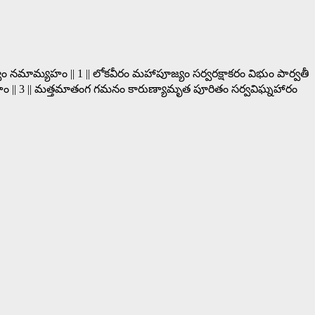
ాం నమామ్యహం || 1 || లోకవీరం మహాపూజ్యం సర్వరక్షాకరం విభుం పార్వతీ
ామ్యహం || 3 || మత్తమాతంగ గమనం కారుణ్యామృత పూరితం సర్వవిఘ్నహారం