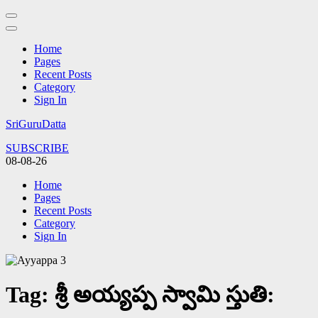
Home
Pages
Recent Posts
Category
Sign In
Skip
SriGuruDatta
to
SUBSCRIBE
content
08-08-26
(Press
Enter)
Home
Pages
Recent Posts
Category
Sign In
Tag:
శ్రీ అయ్యప్ప స్వామి స్తుతి: