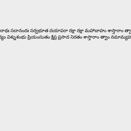
భూతనాథః సదానందః సర్వభూత దయాపరా రక్షా రక్షా మహాబాహు శాస్తారాం త్వ
్యం విశ్నుశంభు ప్రియంసుతం క్షిప్ర ప్రసాద నిరతం శాస్తారాం త్వాం నమ