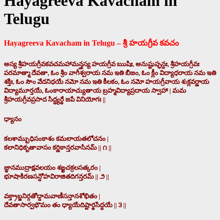
Hayagreeva Kavacham in
Telugu
Hayagreeva Kavacham in Telugu – శ్రీ హయగ్రీవ కవచం
అస్య శ్రీహయగ్రీవకవచమహామన్త్రస్య హయగ్రీవ ఋషిః, అనుష్టుప్ఛన్దః, శ్రీహయగ్రీవః
పరమాత్మా దేవతా, ఓం శ్రీం వాగీశ్వరాయ నమ ఇతి బీజం, ఓం క్లీం విద్యాధరాయ నమ ఇతి
శక్తిః, ఓం సౌం వేదనిధయే నమో నమ ఇతి కీలకం, ఓం నమో హయగ్రీవాయ శుక్లవర్ణాయ
విద్యామూర్తయే, ఓంకారాయాచ్యుతాయ బ్రహ్మవిద్యాప్రదాయ స్వాహా | మమ
శ్రీహయగ్రీవప్రసాద సిద్ధ్యర్థే జపే వినియోగః ||
ధ్యానం
కలశామ్బుధిసంకాశం కమలాయతలోచనం |
కలానిధికృతావాసం కర్ణికాన్తరవాసినమ్ || ౧ ||
జ్ఞానముద్రాక్షవలయం శఙ్ఖచక్రలసత్కరం |
భూషాకిరణసన్దోహవిరాజితదిగన్తరమ్ || ౨ ||
వక్త్రాబ్జనిర్గతోద్దామవాణీసన్తానశోభితం |
దేవతాసార్వభౌమం తం ధ్యాయేదిష్టార్థసిద్ధయే || ౩ ||