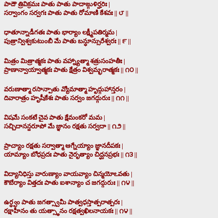
పాదౌ త్రివిక్రమః పాతు పాతు పాదాఙ్గుళిర్హరిః |
సర్వాంగం సర్వగః పాతు పాతు రోమాణి కేశవః || ౮ ||
ధాతూన్నాడీగతః పాతు భార్యాం లక్ష్మీపతిర్మమ |
పుత్రాన్విశ్వకుటుంబీ మే పాతు బన్ధూన్సురేశ్వరః || ౯ ||
మిత్రం మిత్రాత్మకః పాతు వహ్న్యాత్మా శత్రుసంహతీః |
ప్రాణాన్వాయ్వాత్మకః పాతు క్షేత్రం విశ్వమ్భరాత్మకః || ౧౦ ||
వరుణాత్మా రసాన్పాతు వ్యోమాత్మా హృద్గుహాన్తరం |
దివారాత్రం హృషీకేశః పాతు సర్వం జగద్గురుః || ౧౧ ||
విషమే సంకటే చైవ పాతు క్షేమంకరో మమ |
సచ్చిదానన్దరూపో మే జ్ఞానం రక్షతు సర్వదా || ౧౨ ||
ప్రాచ్యాం రక్షతు సర్వాత్మా ఆగ్నేయ్యాం జ్ఞానదీపకః |
యామ్యాం బోధప్రదః పాతు నైరృత్యాం చిద్ఘనప్రభః || ౧౩ ||
విద్యానిధిస్తు వారుణ్యాం వాయవ్యాం చిన్మయోఽవతు |
కౌబేర్యాం విత్తదః పాతు ఐశాన్యాం చ జగద్గురుః || ౧౪ ||
ఉర్ధ్వం పాతు జగత్స్వామీ పాత్వధస్తాత్పరాత్పరః |
రక్షాహీనం తు యత్స్థానం రక్షత్వఖిలనాయకః || ౧౪ ||