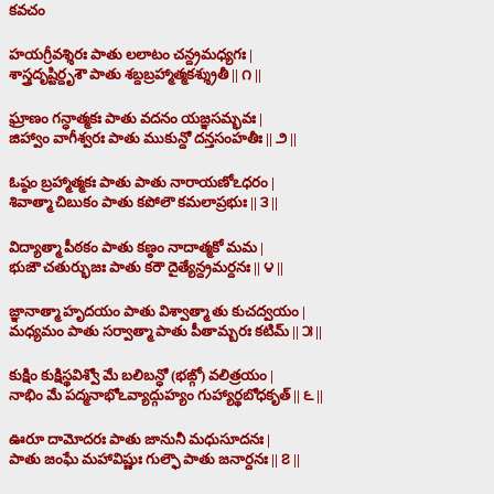
కవచం
హయగ్రీవశ్శిరః పాతు లలాటం చన్ద్రమధ్యగః |
శాస్త్రదృష్టిర్దృశౌ పాతు శబ్దబ్రహ్మాత్మకశ్శ్రుతీ || ౧ ||
ఘ్రాణం గన్ధాత్మకః పాతు వదనం యజ్ఞసమ్భవః |
జిహ్వాం వాగీశ్వరః పాతు ముకున్దో దన్తసంహతీః || ౨ ||
ఓష్ఠం బ్రహ్మాత్మకః పాతు పాతు నారాయణోఽధరం |
శివాత్మా చిబుకం పాతు కపోలౌ కమలాప్రభుః || ౩ ||
విద్యాత్మా పీఠకం పాతు కణ్ఠం నాదాత్మకో మమ |
భుజౌ చతుర్భుజః పాతు కరౌ దైత్యేన్ద్రమర్దనః || ౪ ||
జ్ఞానాత్మా హృదయం పాతు విశ్వాత్మా తు కుచద్వయం |
మధ్యమం పాతు సర్వాత్మా పాతు పీతామ్బరః కటిమ్ || ౫ ||
కుక్షిం కుక్షిస్థవిశ్వో మే బలిబన్ధో (భఙ్గో) వలిత్రయం |
నాభిం మే పద్మనాభోఽవ్యాద్గుహ్యం గుహ్యార్థబోధకృత్ || ౬ ||
ఊరూ దామోదరః పాతు జానునీ మధుసూదనః |
పాతు జంఘే మహావిష్ణుః గుల్ఫౌ పాతు జనార్దనః || ౭ ||