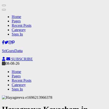
Home
Pages
Recent Posts
Category
Sign In
Skip
to
SriGuruDatta
content
(Press
SUBSCRIBE
Enter)
08-08-26
Home
Pages
Recent Posts
Category
Sign In