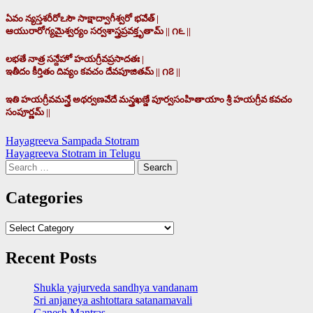
ఏవం న్యస్తశరీరోఽసౌ సాక్షాద్వాగీశ్వరో భవేత్ |
ఆయురారోగ్యమైశ్వర్యం సర్వశాస్త్రప్రవక్తృతామ్ || ౧౬ ||
లభతే నాత్ర సన్దేహో హయగ్రీవప్రసాదతః |
ఇతీదం కీర్తితం దివ్యం కవచం దేవపూజితమ్ || ౧౭ ||
ఇతి హయగ్రీవమన్త్రే అథర్వణవేదే మన్త్రఖణ్డే పూర్వసంహితాయాం శ్రీ హయగ్రీవ కవచం
సంపూర్ణమ్ ||
Post
Hayagreeva Sampada Stotram
Hayagreeva Stotram in Telugu
navigation
Search
for:
Categories
Categories
Recent Posts
Shukla yajurveda sandhya vandanam
Sri anjaneya ashtottara satanamavali
Ganesh Mantras