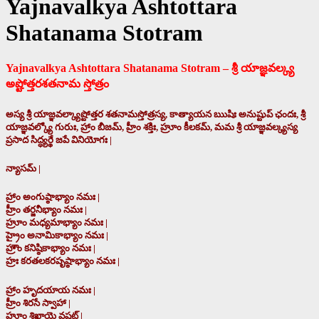
Yajnavalkya Ashtottara
Shatanama Stotram
Yajnavalkya Ashtottara Shatanama Stotram – శ్రీ యాజ్ఞవల్క్య
అష్టోత్తరశతనామ స్తోత్రం
అస్య శ్రీ యాజ్ఞవల్క్యాష్టోత్తర శతనామస్తోత్రస్య, కాత్యాయన ఋషిః అనుష్టుప్ ఛందః, శ్రీ
యాజ్ఞవల్క్యో గురుః, హ్రాం బీజమ్, హ్రీం శక్తిః, హ్రూం కీలకమ్, మమ శ్రీ యాజ్ఞవల్క్యస్య
ప్రసాద సిద్ధ్యర్థే జపే వినియోగః |
న్యాసమ్ |
హ్రాం అంగుష్ఠాభ్యాం నమః |
హ్రీం తర్జనీభ్యాం నమః |
హ్రూం మధ్యమాభ్యాం నమః |
హ్రైం అనామికాభ్యాం నమః |
హ్రౌం కనిష్ఠికాభ్యాం నమః |
హ్రః కరతలకరపృష్ఠాభ్యాం నమః |
హ్రాం హృదయాయ నమః |
హ్రీం శిరసే స్వాహా |
హ్రూం శిఖాయై వషట్ |