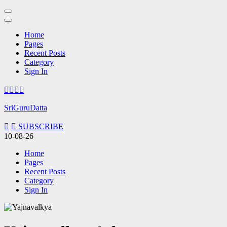
Home
Pages
Recent Posts
Category
Sign In
Skip
to
content
SriGuruDatta
(Press
Enter)
SUBSCRIBE
10-08-26
Home
Pages
Recent Posts
Category
Sign In