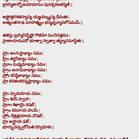
బ్రాహ్మణాన్భోజయామాసుః పునశ్చరణకర్మణి ||
అష్టోత్తరశతస్యాస్య యజ్ఞవల్క్యస్య ధీమతః |
అత్యంతగూఢ మాహాత్మ్యం భస్మచ్ఛన్మానలోపమమ్ ||
తతస్తు బ్రహ్మవిచ్ఛేష్టో గౌతమో మునిసత్తమః |
ప్రాణాయామపరో భూత్వా స్నాత్వా తద్ధ్యానమాస్థితః ||
హ్రాం అంగుష్ఠాభ్యాం నమః |
హ్రీం తర్జనీభ్యాం నమః |
హ్రూం మధ్యమాభ్యాం నమః |
హ్రైం అనామికాభ్యాం నమః |
హ్రౌం కనిష్ఠికాభ్యాం నమః |
హ్రః కరతలకరపృష్ఠాభ్యాం నమః |
హ్రాం హృదయాయ నమః |
హ్రీం శిరసే స్వాహా |
హ్రూం శిఖాయై వషట్ |
హ్రైం కవచాయ హుమ్ |
హ్రౌం నేత్రత్రయాయ వౌషట్ |
హ్రః అస్త్రాయ ఫట్ |
భూర్భువస్స్వరోమితి దిగ్విమోకః ||