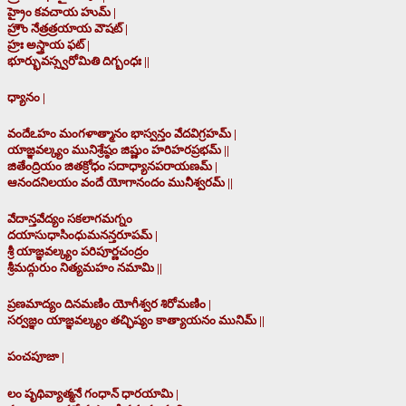
హ్రైం కవచాయ హుమ్ |
హ్రౌం నేత్రత్రయాయ వౌషట్ |
హ్రః అస్త్రాయ ఫట్ |
భూర్భువస్స్వరోమితి దిగ్బంధః ||
ధ్యానం |
వందేఽహం మంగళాత్మానం భాస్వన్తం వేదవిగ్రహమ్ |
యాజ్ఞవల్క్యం మునిశ్రేష్ఠం జిష్ణుం హరిహరప్రభమ్ ||
జితేంద్రియం జితక్రోధం సదాధ్యానపరాయణమ్ |
ఆనందనిలయం వందే యోగానందం మునీశ్వరమ్ ||
వేదాన్తవేద్యం సకలాగమగ్నం
దయాసుధాసింధుమనన్తరూపమ్ |
శ్రీ యాజ్ఞవల్క్యం పరిపూర్ణచంద్రం
శ్రీమద్గురుం నిత్యమహం నమామి ||
ప్రణమాద్యం దినమణిం యోగీశ్వర శిరోమణిం |
సర్వజ్ఞం యాజ్ఞవల్క్యం తచ్ఛిష్యం కాత్యాయనం మునిమ్ ||
పంచపూజా |
లం పృథివ్యాత్మనే గంధాన్ ధారయామి |