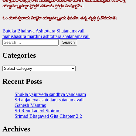
ఇతి శ్రీమదాదిత్యపురాణే సనత్కుమారసంహితాయాం గౌతమమునివృంద సంవాదే శ్రీ
యాజ్ఞవల్క్యస్యాఽష్టోత్తర శతనామ స్తోత్రం సంపూర్ణమ్ |
ఓం యోగీశ్వరాయ విద్మహే యాజ్ఞవల్క్యయ ధీమహి| తన్న శ్శుక్లః ప్రచోదయాత్||
Post
Batuka Bhairava Ashtottara Shatanamavali
mahishasura mardini ashtottara shatanamavali
navigation
Search
for:
Categories
Categories
Recent Posts
Shukla yajurveda sandhya vandanam
Sri anjaneya ashtottara satanamavali
Ganesh Mantras
Sri Renukadevi Stotram
Srimad Bhagavad Gita Chapter 2.2
Archives