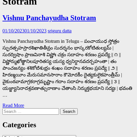
Stotram
Vishnu Panchayudha Stotram
01/10/2023
01/10/2023
sriguru datta
Vishnu Panchayudha Stotram in Telugu – పంచాయుధ స్తోత్రం
స్ఫురత్సహస్రారశిఖాతితీవ్రం సుదర్శనం భాస్కరకోటితుల్యమ్ |
సురద్విషాం ప్రాణవినాశి విష్ణోః చక్రం సదాహం శరణం ప్రపద్యే || ౧ ||
విష్ణోర్ముఖోత్థానిలపూరితస్య యస్య ధ్వనిర్దానవదర్పహంతా | తం
పాంచజన్యం శశికోటిశుభ్రం శంఖం సదాహం శరణం ప్రపద్యే || ౨ ||
హిరణ్మయీం మేరుసమానసారాం కౌమోదకీం దైత్యకులైకహంత్రీమ్ |
వైకుంఠవామాగ్రకరాగ్రమృష్టాం గదాం సదాహం శరణం ప్రపద్యే || ౩ ||
యజ్జ్యానినాదశ్రవణాత్సురాణాం చేతాంసి నిర్ముక్తభయాని సద్యః | భవంతి
…
Read More
Search
for:
Categories