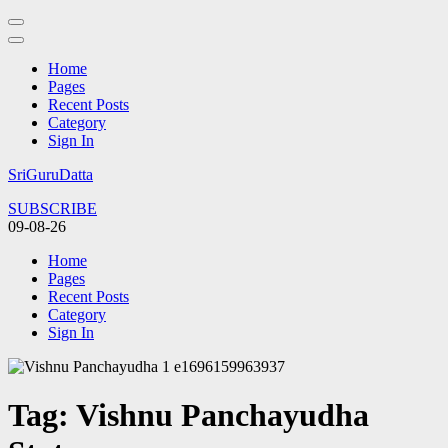
Home
Pages
Recent Posts
Category
Sign In
Skip
SriGuruDatta
to
SUBSCRIBE
content
09-08-26
(Press
Enter)
Home
Pages
Recent Posts
Category
Sign In
Tag:
Vishnu Panchayudha