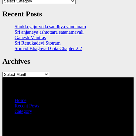
Categories
Recent Posts
Shukla yajurveda sandhya vandanam
Sri anjaneya ashtottara satanamavali
Ganesh Mantras
Sri Renukadevi Stotram
Srimad Bhagavad Gita Chapter 2.2
Archives
Archives
QUICK LINKS
Home
Recent Posts
Category