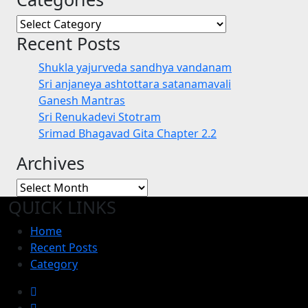
Categories
Recent Posts
Shukla yajurveda sandhya vandanam
Sri anjaneya ashtottara satanamavali
Ganesh Mantras
Sri Renukadevi Stotram
Srimad Bhagavad Gita Chapter 2.2
Archives
Archives
QUICK LINKS
Home
Recent Posts
Category