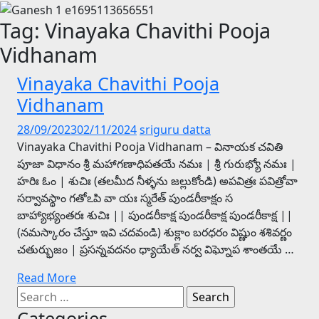
Tag:
Vinayaka Chavithi Pooja
Vidhanam
Vinayaka Chavithi Pooja
Vidhanam
28/09/2023
02/11/2024
sriguru datta
Vinayaka Chavithi Pooja Vidhanam – వినాయక చవితి
పూజా విధానం శ్రీ మహాగణాధిపతయే నమః | శ్రీ గురుభ్యో నమః |
హరిః ఓం | శుచిః (తలమీద నీళ్ళను జల్లుకోండి) అపవిత్రః పవిత్రోవా
సర్వావస్థాం గతోఽపి వా యః స్మరేత్ పుండరీకాక్షం స
బాహ్యాభ్యంతరః శుచిః || పుండరీకాక్ష పుండరీకాక్ష పుండరీకాక్ష ||
(నమస్కారం చేస్తూ ఇవి చదవండి) శుక్లాం బరధరం విష్ణుం శశివర్ణం
చతుర్భుజం | ప్రసన్నవదనం ధ్యాయేత్ నర్వ విఘ్నోప శాంతయే …
Read More
Search
for:
Categories