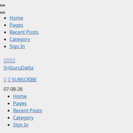
Home
Pages
Recent Posts
Category
Sign In
Skip
to
SriGuruDatta
content
(Press
SUBSCRIBE
Enter)
07-08-26
Home
Pages
Recent Posts
Category
Sign In