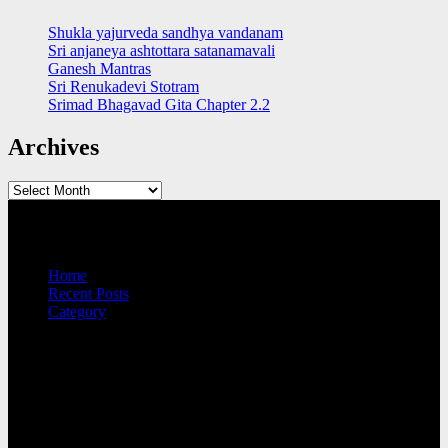
Shukla yajurveda sandhya vandanam
Sri anjaneya ashtottara satanamavali
Ganesh Mantras
Sri Renukadevi Stotram
Srimad Bhagavad Gita Chapter 2.2
Archives
Archives
QUICK LINKS
Home
Recent Posts
Category