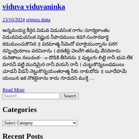
viduva viduvaninka
23/10/2024
sriguru datta
అన్నమయ్య కీర్తన విడువ విడువనింక రాగం: సూర్యకాంతం
విడువవిడువనింక విష్ణుడ నీపాదములు కడగి సంసారవార్థి
కడుముంచుకొనిన ॥ పరమాత్మ నీవెందో పరాకైయున్నాను పరగ
నన్నింద్రియాలు పరచినాను । ధరణిపై చెలరేగి తనువు వేసరినాను
దురితాలు నలువంక~ం దొడికి తీసినను ॥ పుట్టుగు లిట్టె రానీ భువి లేక
మాననీ వట్టి ముదిమైన రానీ వయసే రానీ । చుట్టుకొన్నబంధములు
చూడనీ వీడనీ నెట్టుకొన్నయంతరాత్మ నీకు నాకుబోదు ॥ యీదేహమే
యయిన ఇక నొకటైనాను కాదు గూడదని ముక్తి …
Read More
Search
for:
Categories
Categories
Recent Posts