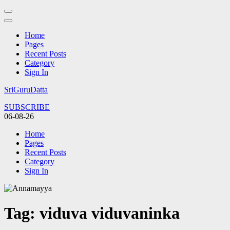
Home
Pages
Recent Posts
Category
Sign In
Skip
SriGuruDatta
to
SUBSCRIBE
content
06-08-26
(Press
Enter)
Home
Pages
Recent Posts
Category
Sign In
Tag:
viduva viduvaninka