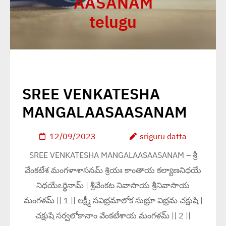
AASANAM
telugu
SREE VENKATESHA
MANGALAASAASANAM
12/09/2023
sriguru datta
SREE VENKATESHA MANGALAASAASANAM – శ్రీ
వేంకటేశ మంగళాశాసనమ్ శ్రియః కాంతాయ కల్యాణనిధయే
నిధయేఽర్థినామ్ | శ్రీవేంకట నివాసాయ శ్రీనివాసాయ
మంగళమ్ || 1 || లక్ష్మీ సవిభ్రమాలోక సుభ్రూ విభ్రమ చక్షుషే |
చక్షుషే సర్వలోకానాం వేంకటేశాయ మంగళమ్ || 2 ||