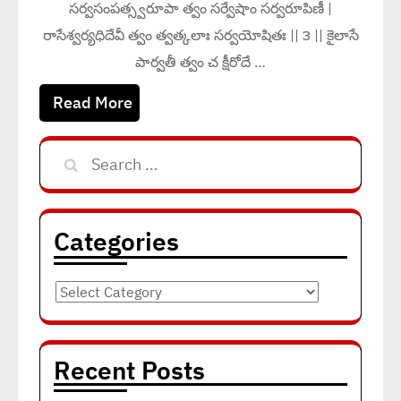
సర్వసంపత్స్వరూపా త్వం సర్వేషాం సర్వరూపిణీ |
రాసేశ్వర్యధిదేవీ త్వం త్వత్కలాః సర్వయోషితః || ౩ || కైలాసే
పార్వతీ త్వం చ క్షీరోదే …
Read More
Search
for:
Categories
Categories
Recent Posts