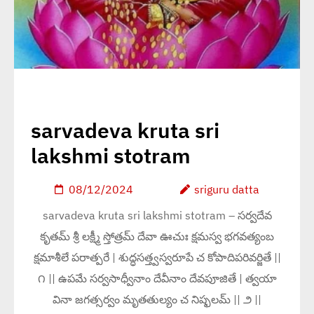
sarvadeva kruta sri
lakshmi stotram
08/12/2024
sriguru datta
sarvadeva kruta sri lakshmi stotram – సర్వదేవ
కృతమ్ శ్రీ లక్ష్మీ స్తోత్రమ్ దేవా ఊచుః క్షమస్వ భగవత్యంబ
క్షమాశీలే పరాత్పరే | శుద్ధసత్త్వస్వరూపే చ కోపాదిపరివర్జితే ||
౧ || ఉపమే సర్వసాధ్వీనాం దేవీనాం దేవపూజితే | త్వయా
వినా జగత్సర్వం మృతతుల్యం చ నిష్ఫలమ్ || ౨ ||