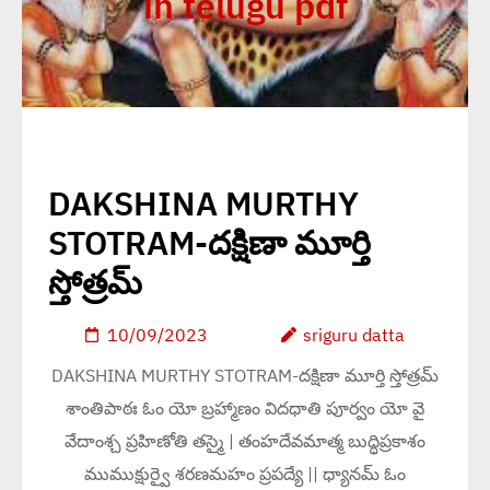
in telugu pdf
DAKSHINA MURTHY
STOTRAM-దక్షిణా మూర్తి
స్తోత్రమ్
10/09/2023
sriguru datta
DAKSHINA MURTHY STOTRAM-దక్షిణా మూర్తి స్తోత్రమ్
శాంతిపాఠః ఓం యో బ్రహ్మాణం విదధాతి పూర్వం యో వై
వేదాంశ్చ ప్రహిణోతి తస్మై | తంహదేవమాత్మ బుద్ధిప్రకాశం
ముముక్షుర్వై శరణమహం ప్రపద్యే || ధ్యానమ్ ఓం