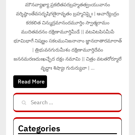
మౌనవ్యాఖ్యా ప్రకటితపరబ్రహ్మతత్వంయువానం
వర్శిష్ఠాంతేవసదృషిగణైరావృతం బ్రహ్మనిష్ఠైః | ఆచార్యేంద్రం
కరకలిత చిన్ముద్రమానందమూర్తిం స్వాత్మరామం
ముదితవదనం దక్షిణామూర్తిమీడే || వటవిటపిసమీపే
భూమిభాగే నిషణ్ణం సకలమునిజనానాం జ్ఞానదాతారమారాత్
| త్రిభువనగురుమీశం దక్షిణామూర్తిదేవం
జననమరణదుఃఖచ్ఛేద దక్షం నమామి || చిత్రం వటతరోర్మూలే
వృద్ధాః శిష్యాః గురుర్యువా | …
Read More
Search
for:
Categories