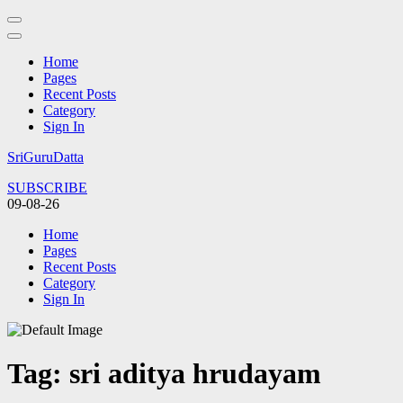
Home
Pages
Recent Posts
Category
Sign In
Skip
SriGuruDatta
to
SUBSCRIBE
content
09-08-26
(Press
Enter)
Home
Pages
Recent Posts
Category
Sign In
Tag:
sri aditya hrudayam