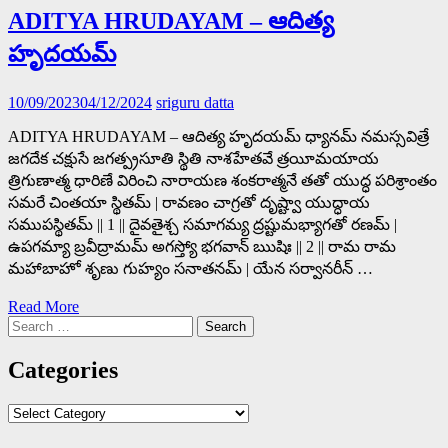
ADITYA HRUDAYAM – ఆదిత్య
హృదయమ్
10/09/2023
04/12/2024
sriguru datta
ADITYA HRUDAYAM – ఆదిత్య హృదయమ్ ధ్యానమ్ నమస్సవిత్రే
జగదేక చక్షుసే జగత్ప్రసూతి స్థితి నాశహేతవే త్రయీమయాయ
త్రిగుణాత్మ ధారిణే విరించి నారాయణ శంకరాత్మనే తతో యుద్ధ పరిశ్రాంతం
సమరే చింతయా స్థితమ్ | రావణం చాగ్రతో దృష్ట్వా యుద్ధాయ
సముపస్థితమ్ || 1 || దైవతైశ్చ సమాగమ్య ద్రష్టుమభ్యాగతో రణమ్ |
ఉపగమ్యా బ్రవీద్రామమ్ అగస్త్యో భగవాన్ ఋషిః || 2 || రామ రామ
మహాబాహో శృణు గుహ్యం సనాతనమ్ | యేన సర్వానరీన్ …
Read More
Search
for:
Categories
Categories