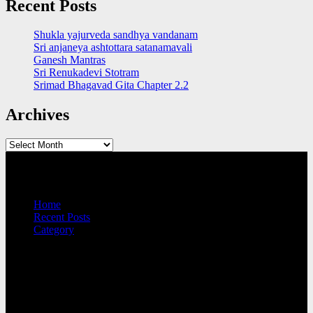
Recent Posts
Shukla yajurveda sandhya vandanam
Sri anjaneya ashtottara satanamavali
Ganesh Mantras
Sri Renukadevi Stotram
Srimad Bhagavad Gita Chapter 2.2
Archives
Archives
QUICK LINKS
Home
Recent Posts
Category