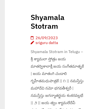
Shyamala
Stotram
26/09/2023
sriguru datta
Shyamala Stotram in Telugu –
శ్రీ శ్యామలా స్తోత్రం జయ
మాతర్విశాలాక్షీ జయ సంగీతమాతృకే
| జయ మాతంగి చండాలి
గృహీతమధుపాత్రకే || ౧ || నమస్తేస్తు
మహాదేవి నమో భగవతీశ్వరీ |
నమస్తేస్తు జగన్మాతర్జయ శంకరవల్లభే
|| ౨ || జయ త్వం శ్యామలేదేవీ