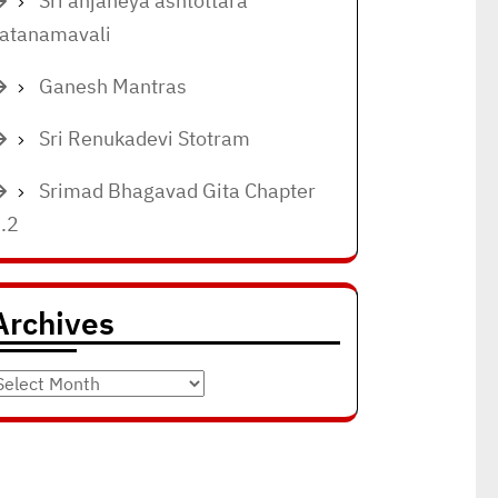
Sri anjaneya ashtottara
atanamavali
Ganesh Mantras
Sri Renukadevi Stotram
Srimad Bhagavad Gita Chapter
.2
Archives
rchives