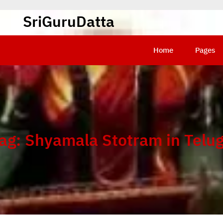
SriGuruDatta
Home
Pages
ag:
Shyamala Stotram in Telu