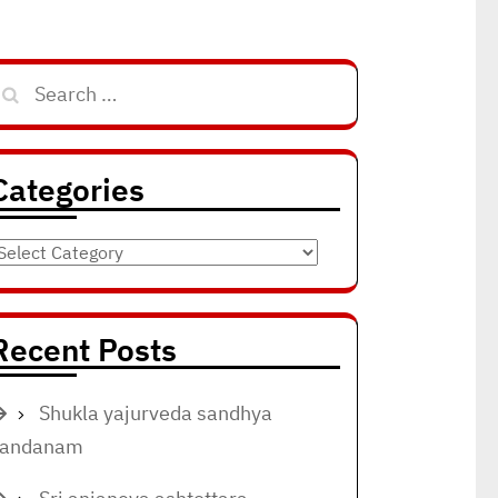
Search
for:
Categories
ategories
Recent Posts
Shukla yajurveda sandhya
vandanam