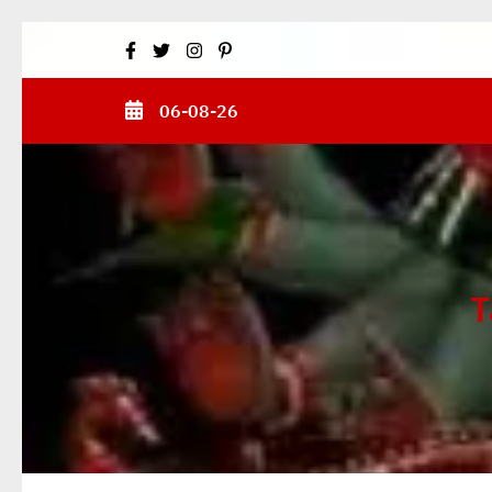
Skip
to
content
06-08-26
(Press
Enter)
T