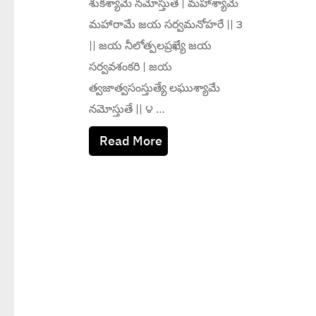
శుకశ్యామే నమోస్తుతే | మహాశ్యామే
మహారామే జయ సర్వమనోహరే || ౩
|| జయ నీలోత్పలప్రఖ్యే జయ
సర్వవశంకరి | జయ
త్వజాత్వసంస్తుత్యే లఘుశ్యామే
నమోస్తుతే || ౪ …
Read More