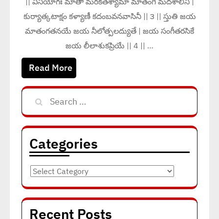
|| వినియోగః మాతా మరకతశ్యామా మాతంగీ మదశాలినీ |
కుర్యాత్కటాక్షం కళ్యాణీ కదంబవనవాసినీ || ౩ || స్తుతి జయ
మాతంగతనయే జయ నీలోత్పలద్యుతే | జయ సంగీతరసికే
జయ లీలాశుకప్రియే || 4 || …
Read More
Search
for:
Categories
Categories
Recent Posts