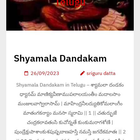
Telugu
Shyamala Dandakam
26/09/2023
sriguru datta
Shyamala Dandakam in Telugu – శ్యామలా దండకం
ధ్యానమ్ మాణిక్యవీణాముపలాలయంతీం మదాలసాం
మంజులవాగ్విలాసామ్ | మాహేంద్రనీలద్యుతికోమలాంగీం
మాతంగకన్యాం మనసా స్మరామి || 1 || చతుర్భుజే
చంద్రకలావతంసే కుచోన్నతే కుంకుమరాగశోణే |
పుండ్రేక్షుపాశాంకుశపుష్పబాణహస్తే నమస్తే జగదేకమాతః || 2