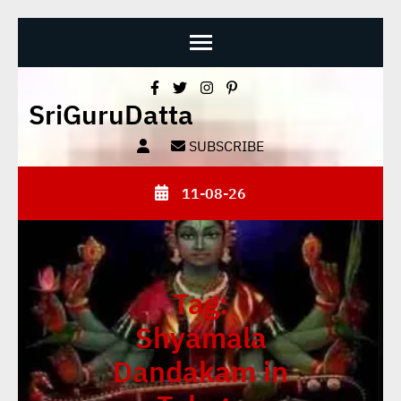
Skip
SriGuruDatta
to
content
SUBSCRIBE
(Press
Enter)
11-08-26
Tag:
Shyamala
Dandakam in