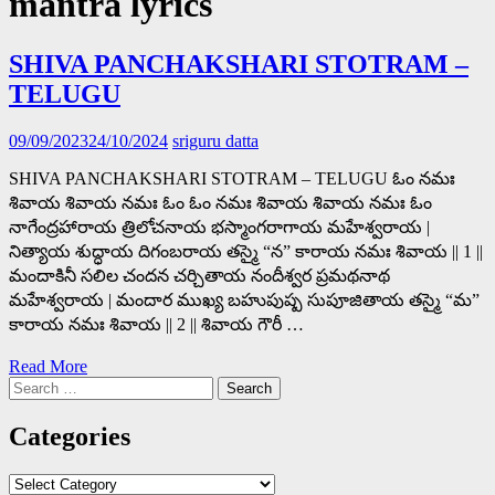
mantra lyrics
SHIVA PANCHAKSHARI STOTRAM –
TELUGU
09/09/2023
24/10/2024
sriguru datta
SHIVA PANCHAKSHARI STOTRAM – TELUGU ఓం నమః
శివాయ శివాయ నమః ఓం ఓం నమః శివాయ శివాయ నమః ఓం
నాగేంద్రహారాయ త్రిలోచనాయ భస్మాంగరాగాయ మహేశ్వరాయ |
నిత్యాయ శుద్ధాయ దిగంబరాయ తస్మై “న” కారాయ నమః శివాయ || 1 ||
మందాకినీ సలిల చందన చర్చితాయ నందీశ్వర ప్రమథనాథ
మహేశ్వరాయ | మందార ముఖ్య బహుపుష్ప సుపూజితాయ తస్మై “మ”
కారాయ నమః శివాయ || 2 || శివాయ గౌరీ …
Read More
Search
for:
Categories
Categories