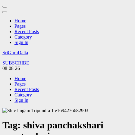
Home
Pages
Recent Posts
Category
Sign In
Skip
SriGuruDatta
to
SUBSCRIBE
content
08-08-26
(Press
Enter)
Home
Pages
Recent Posts
Category
Sign In
Tag:
shiva panchakshari