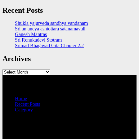
Recent Posts
Shukla yajurveda sandhya vandanam
Sri anjaneya ashtottara satanamavali
Ganesh Mantras
Sri Renukadevi Stotram
Srimad Bhagavad Gita Chapter 2.2
Archives
Archives
QUICK LINKS
Home
Recent Posts
Category