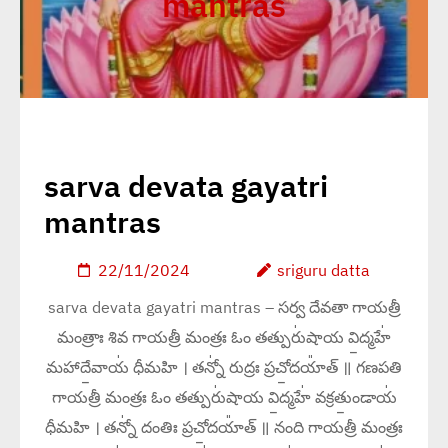
mantras
sarva devata gayatri
mantras
22/11/2024
sriguru datta
sarva devata gayatri mantras – సర్వ దేవతా గాయత్రీ
మంత్రాః శివ గాయత్రీ మంత్రః ఓం తత్పురు॑షాయ వి॒ద్మహే॑
మహాదే॒వాయ॑ ధీమహి । తన్నో॑ రుద్రః ప్రచో॒దయా᳚త్ ॥ గణపతి
గాయత్రీ మంత్రః ఓం తత్పురు॑షాయ వి॒ద్మహే॑ వక్రతుం॒డాయ॑
ధీమహి । తన్నో॑ దంతిః ప్రచో॒దయా᳚త్ ॥ నంది గాయత్రీ మంత్రః