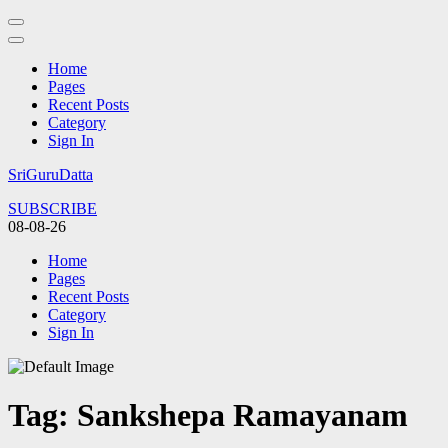
Home
Pages
Recent Posts
Category
Sign In
Skip
SriGuruDatta
to
SUBSCRIBE
content
08-08-26
(Press
Enter)
Home
Pages
Recent Posts
Category
Sign In
Tag:
Sankshepa Ramayanam