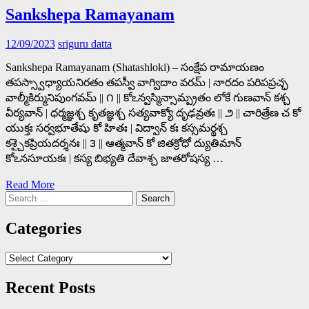
Sankshepa Ramayanam
12/09/2023
sriguru datta
Sankshepa Ramayanam (Shatashloki) – సంక్షేప రామాయణం
తపస్స్వాధ్యాయనిరతం తపస్వీ వాగ్విదాం వరమ్ | నారదం పరిపప్రచ్ఛ
వాల్మీకిర్మునిపుంగవమ్ || ౧ || కోఽన్వస్మిన్సామ్ప్రతం లోకే గుణవాన్ కశ్చ
వీర్యవాన్ | ధర్మజ్ఞశ్చ కృతజ్ఞశ్చ సత్యవాక్యో దృఢవ్రతః || ౨ || చారిత్రేణ చ కో
యుక్తః సర్వభూతేషు కో హితః | విద్వాన్ కః కస్సమర్థశ్చ
కశ్చైకప్రియదర్శనః || ౩ || ఆత్మవాన్ కో జితక్రోధో ద్యుతిమాన్
కోఽనసూయకః | కస్య బిభ్యతి దేవాశ్చ జాతరోషస్య …
Read More
Search
for:
Categories
Categories
Recent Posts