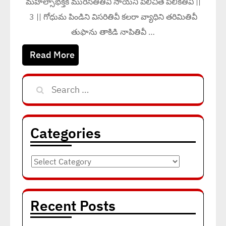
మహల్సాభక్తికి మురిసితితివీ సాయని పిలిచితె పలికితివీ ||
3 || గోధుమ పిండిని విసరితివీ కలరా వ్యాధిని తరిమితివీ
తుఫాను తాకిడి నాపితివీ …
Read More
Search
for:
Categories
Categories
Recent Posts