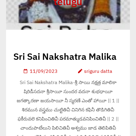
telugu
Sri Sai Nakshatra Malika
11/09/2023
sriguru datta
Sri Sai Nakshatra Malika-శ్రీ సాయి నక్షత్ర మాలికా
షిరిడీసదనా శ్రీసాయీ సుందర వదనా శుభధాయీ
జగత్కారణా జయసాయీ నీ స్మరణే ఎంతో హాయీ || 1 ||
శిరమున వస్త్రము చుట్టితివీ చినిగిన కఫినీ తొడిగితివీ
ఫకీరువలె కనిపించితివీ పరమాత్ముడవనిపించితివీ || 2 ||
చాందుపాటేలుని పిలిచితివీ అశ్వము జాడ తెలిపితివీ