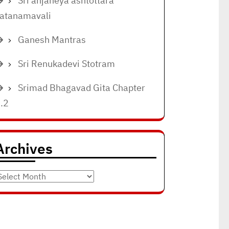
Sri anjaneya ashtottara
atanamavali
Ganesh Mantras
Sri Renukadevi Stotram
Srimad Bhagavad Gita Chapter
.2
Archives
rchives