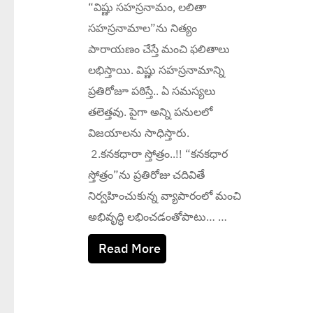
“విష్ణు సహస్రనామం, లలితా
సహస్రనామాల”ను నిత్యం
పారాయణం చేస్తే మంచి ఫలితాలు
లభిస్తాయి. విష్ణు సహస్రనామాన్ని
ప్రతిరోజూ పఠిస్తే.. ఏ సమస్యలు
తలెత్తవు. పైగా అన్ని పనులలో
విజయాలను సాధిస్తారు.
2.కనకధారా స్తోత్రం..!! “కనకధార
స్తోత్రం”ను ప్రతిరోజు చదివితే
నిర్వహించుకున్న వ్యాపారంలో మంచి
అభివృద్ధి లభించడంతోపాటు… …
Read More