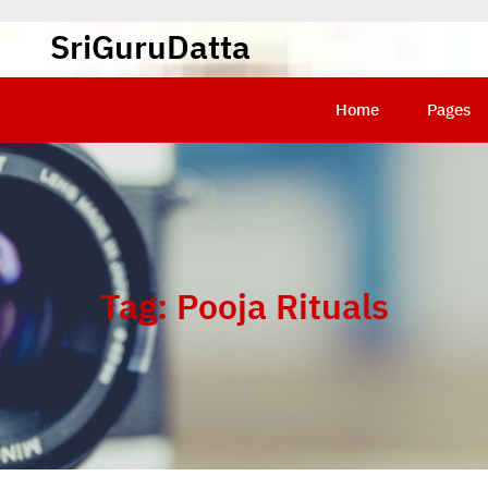
SriGuruDatta
Home
Pages
Tag:
Pooja Rituals