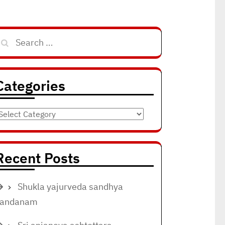
Search
for:
Categories
ategories
Recent Posts
Shukla yajurveda sandhya
vandanam