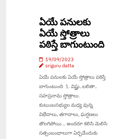
ఏయే పనులకు
ఏయే స్తోత్రాలు
పఠిస్తే బాగుంటుంది
19/09/2023
sriguru datta
ఏయే పనులకు ఏయే స్తోత్రాలు పఠిస్తే
బాగుంటుంది 1. విష్ణు..లలితా..
సహస్రనామ స్తోత్రాలు.
కుటుంబసభ్యుల మధ్య వున్న
విభేదాలు, తగాదాలు, ఘర్షణలు
తొలగిపోయి… అందరూ కలిసి మెలిసి
సత్సంబంధాలుగా ఏర్పడేందుకు