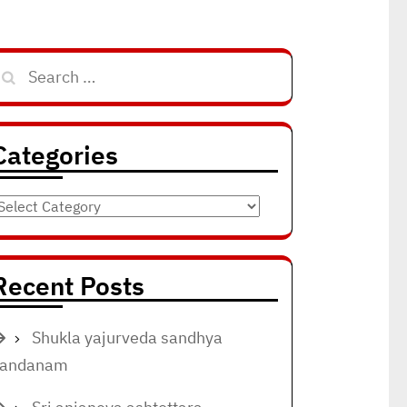
Search
for:
Categories
ategories
Recent Posts
Shukla yajurveda sandhya
vandanam