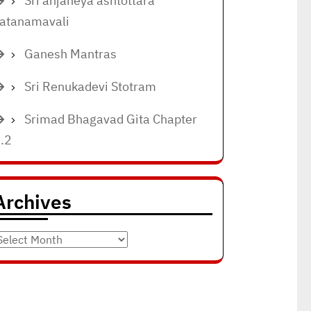
Sri anjaneya ashtottara
atanamavali
Ganesh Mantras
Sri Renukadevi Stotram
Srimad Bhagavad Gita Chapter
.2
Archives
rchives