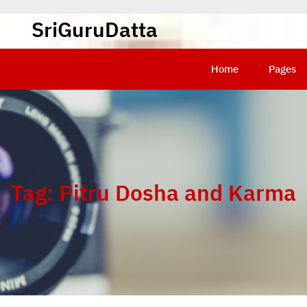
SriGuruDatta
Home
Pages
Tag:
Pitru Dosha and Karma