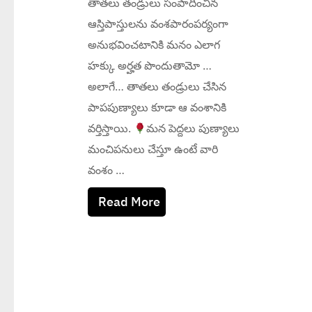
తాతలు తండ్రులు సంపాదించిన
ఆస్తిపాస్తులను వంశపారంపర్యంగా
అనుభవించటానికి మనం ఎలాగ
హక్కు అర్హత పొందుతామో …
అలాగే… తాతలు తండ్రులు చేసిన
పాపపుణ్యాలు కూడా ఆ వంశానికి
వర్తిస్తాయి.
మన పెద్దలు పుణ్యాలు
మంచిపనులు చేస్తూ ఉంటే వారి
వంశం …
Read More