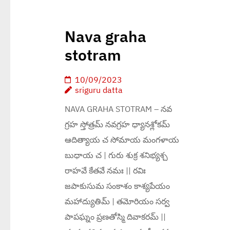
Nava graha
stotram
10/09/2023
sriguru datta
NAVA GRAHA STOTRAM – నవ
గ్రహ స్తోత్రమ్ నవగ్రహ ధ్యానశ్లోకమ్
ఆదిత్యాయ చ సోమాయ మంగళాయ
బుధాయ చ | గురు శుక్ర శనిభ్యశ్చ
రాహవే కేతవే నమః || రవిః
జపాకుసుమ సంకాశం కాశ్యపేయం
మహాద్యుతిమ్ | తమోరియం సర్వ
పాపఘ్నం ప్రణతోస్మి దివాకరమ్ ||