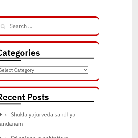
Search
for:
Categories
ategories
Recent Posts
Shukla yajurveda sandhya
vandanam