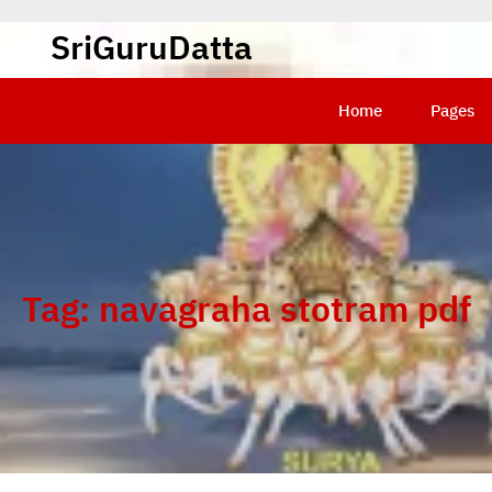
SriGuruDatta
Home
Pages
Tag:
navagraha stotram pdf