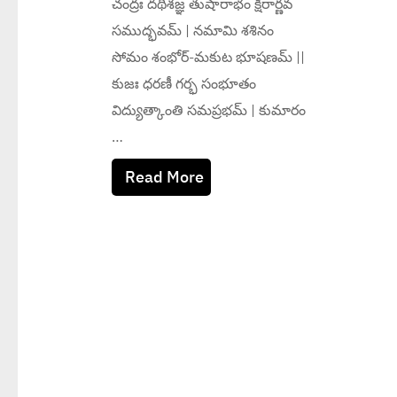
చంద్రః దథిశజ్ఞ తుషారాభం క్షీరార్ణవ
సముద్భవమ్ | నమామి శశినం
సోమం శంభోర్-మకుట భూషణమ్ ||
కుజః ధరణీ గర్భ సంభూతం
విద్యుత్కాంతి సమప్రభమ్ | కుమారం
…
Read More