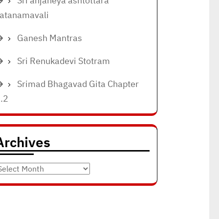
Sri anjaneya ashtottara
atanamavali
Ganesh Mantras
Sri Renukadevi Stotram
Srimad Bhagavad Gita Chapter
.2
Archives
rchives