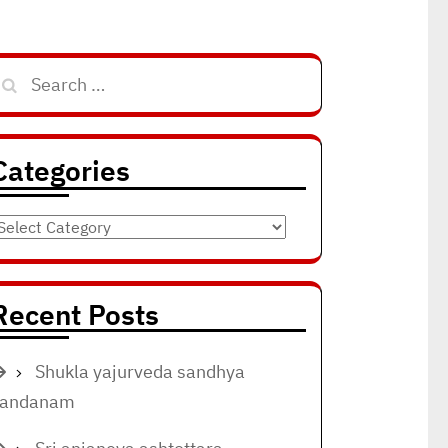
Search
for:
Categories
ategories
Recent Posts
Shukla yajurveda sandhya
vandanam