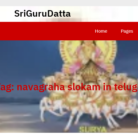
SriGuruDatta
Home
Pages
Tag:
navagraha slokam in telu