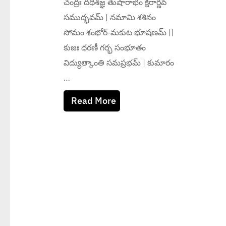
చంద్రః దథిశజ్ఞ తుషారాభం క్షీరార్ణవ
సముద్భవమ్ | నమామి శశినం
సోమం శంభోర్-మకుట భూషణమ్ ||
కుజః ధరణీ గర్భ సంభూతం
విద్యుత్కాంతి సమప్రభమ్ | కుమారం
…
Read More