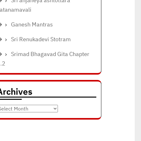
Sri anjaneya ashtottara
atanamavali
Ganesh Mantras
Sri Renukadevi Stotram
Srimad Bhagavad Gita Chapter
.2
Archives
rchives