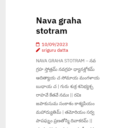
Nava graha
stotram
10/09/2023
sriguru datta
NAVA GRAHA STOTRAM – నవ
గ్రహ స్తోత్రమ్ నవగ్రహ ధ్యానశ్లోకమ్
ఆదిత్యాయ చ సోమాయ మంగళాయ
బుధాయ చ | గురు శుక్ర శనిభ్యశ్చ
రాహవే కేతవే నమః || రవిః
జపాకుసుమ సంకాశం కాశ్యపేయం
మహాద్యుతిమ్ | తమోరియం సర్వ
పాపఘ్నం ప్రణతోస్మి దివాకరమ్ ||