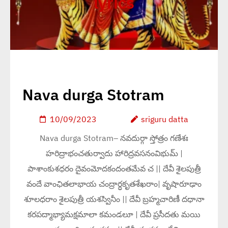
lyrics
Nava durga Stotram
10/09/2023
sriguru datta
Nava durga Stotram– నవదుర్గా స్తోత్రం గణేశః
హరిద్రాభంచతుర్వాదు హారిద్రవసనంవిభుమ్ |
పాశాంకుశధరం దైవంమోదకందంతమేవ చ || దేవీ శైలపుత్రీ
వందే వాంఛితలాభాయ చంద్రార్ధకృతశేఖరాం| వృషారూఢాం
శూలధరాం శైలపుత్రీ యశస్వినీం || దేవీ బ్రహ్మచారిణీ దధానా
కరపద్మాభ్యామక్షమాలా కమండలూ | దేవీ ప్రసీదతు మయి