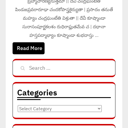
బ్రహ్మచారిణ్యనుత్తమా || దేవీ చంద్రఘంటేతి
పిండజప్రవరారూఢా చందకోపాస్త్రకైర్యుతా | ప్రసాదం తనుతే
మహ్యం చంద్రఘంటేతి విశ్రుతా || దేవీ కూష్మాండా
సురాసంపూర్ణకలశం రుధిరాప్లుతమేవ చ | దధానా
హస్తపద్మాభ్యాం కూష్మాండా శుభదాస్తు …
Read More
Search
for:
Categories
Categories