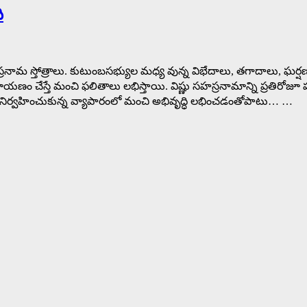
ి
 సహస్రనామ స్తోత్రాలు. కుటుంబసభ్యుల మధ్య వున్న విభేదాలు, తగాదాలు,
ణం చేస్తే మంచి ఫలితాలు లభిస్తాయి. విష్ణు సహస్రనామాన్ని ప్రతిరోజూ ప
దివితే నిర్వహించుకున్న వ్యాపారంలో మంచి అభివృద్ధి లభించడంతోపాటు… …