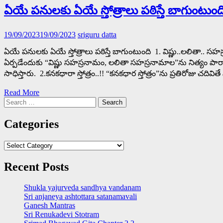
ఏయే పనులకు ఏయే స్తోత్రాలు పఠిస్తే బాగుంటుంద
19/09/2023
19/09/2023
sriguru datta
ఏయే పనులకు ఏయే స్తోత్రాలు పఠిస్తే బాగుంటుంది 1. విష్ణు..లలితా..
ఏర్పడేందుకు “విష్ణు సహస్రనామం, లలితా సహస్రనామాల”ను నిత్యం పారాయ
సాధిస్తారు. 2.కనకధారా స్తోత్రం..!! “కనకధార స్తోత్రం”ను ప్రతిరోజు చ
Read More
Search
for:
Categories
Categories
Recent Posts
Shukla yajurveda sandhya vandanam
Sri anjaneya ashtottara satanamavali
Ganesh Mantras
Sri Renukadevi Stotram