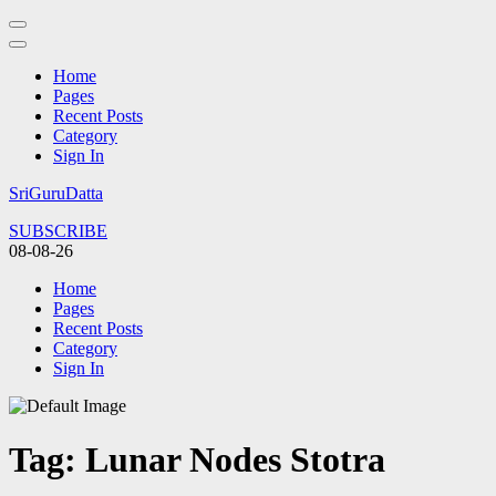
Home
Pages
Recent Posts
Category
Sign In
Skip
SriGuruDatta
to
SUBSCRIBE
content
08-08-26
(Press
Enter)
Home
Pages
Recent Posts
Category
Sign In
Tag:
Lunar Nodes Stotra