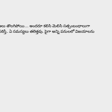
 ఘర్షణలు తొలగిపోయి… అందరూ కలిసి మెలిసి సత్సంబంధాలుగా
ఠిస్తే.. ఏ సమస్యలు తలెత్తవు. పైగా అన్ని పనులలో విజయాలను