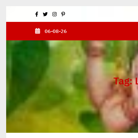
Skip
to
content
06-08-26
(Press
Enter)
Tag: