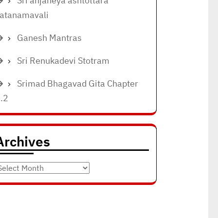
Sri anjaneya ashtottara
atanamavali
Ganesh Mantras
Sri Renukadevi Stotram
Srimad Bhagavad Gita Chapter
.2
Archives
rchives