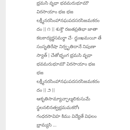
భ్రమసి వృథా భవమరుభూమౌ
విరసాయాం భజ భజ
లక్ష్మీనరసింహానఘపదసరసిజమకరం
దం || ౧ || శుక్తౌ రజతప్రతిభా జాతా
కటకాద్యర్థసమర్థా చే- ద్దుఃఖమయీ తే
సంసృతిరేషా నిర్వృతిదానే నిపుణా
స్యాత్ | చేతోభృంగ భ్రమసి వృథా
భవమరుభూమౌ విరసాయాం భజ
భజ
లక్ష్మీనరసింహానఘపదసరసిజమకరం
దం || ౨ ||
ఆకృతిసామ్యాచ్ఛాల్మలికుసుమే
స్థలనలినత్వభ్రమమకరోః
గంధరసావిహ కిము విద్యేతే విఫలం
భ్రామ్యసి …