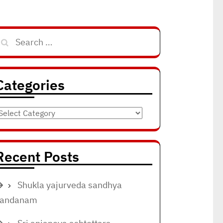
Search
for:
Categories
ategories
Recent Posts
Shukla yajurveda sandhya
vandanam