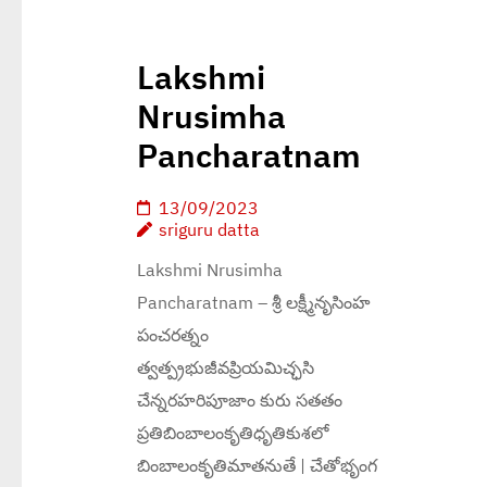
Lakshmi
Nrusimha
Pancharatnam
13/09/2023
sriguru datta
Lakshmi Nrusimha
Pancharatnam – శ్రీ లక్ష్మీనృసింహ
పంచరత్నం
త్వత్ప్రభుజీవప్రియమిచ్ఛసి
చేన్నరహరిపూజాం కురు సతతం
ప్రతిబింబాలంకృతిధృతికుశలో
బింబాలంకృతిమాతనుతే | చేతోభృంగ