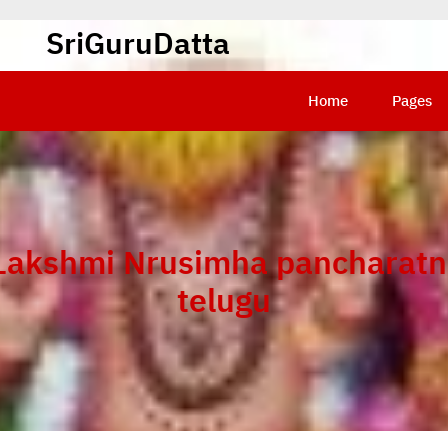
SriGuruDatta
Home
Pages
Lakshmi Nrusimha pancharatn
telugu