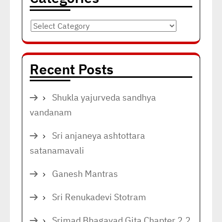
Categories
Recent Posts
Shukla yajurveda sandhya
vandanam
Sri anjaneya ashtottara
satanamavali
Ganesh Mantras
Sri Renukadevi Stotram
Srimad Bhagavad Gita Chapter 2.2