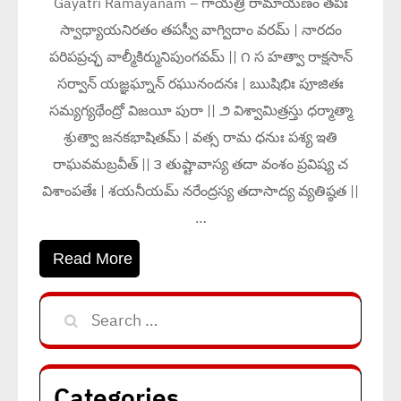
Gayatri Ramayanam – గాయత్రీ రామాయణం తపః
స్వాధ్యాయనిరతం తపస్వీ వాగ్విదాం వరమ్ | నారదం
పరిపప్రచ్ఛ వాల్మీకిర్మునిపుంగవమ్ || ౧ స హత్వా రాక్షసాన్
సర్వాన్ యజ్ఞఘ్నాన్ రఘునందనః | ఋషిభిః పూజితః
సమ్యగ్యథేంద్రో విజయీ పురా || ౨ విశ్వామిత్రస్తు ధర్మాత్మా
శ్రుత్వా జనకభాషితమ్ | వత్స రామ ధనుః పశ్య ఇతి
రాఘవమబ్రవీత్ || ౩ తుష్టావాస్య తదా వంశం ప్రవిష్య చ
విశాంపతేః | శయనీయమ్ నరేంద్రస్య తదాసాద్య వ్యతిష్ఠత ||
…
Read More
Search
for:
Categories