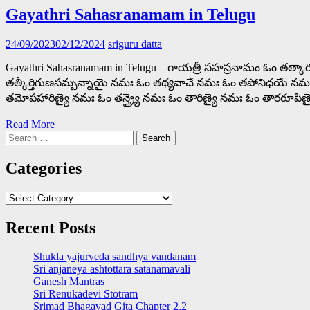
Gayathri Sahasranamam in Telugu
24/09/2023
02/12/2024
sriguru datta
Gayathri Sahasranamam in Telugu – గాయత్రీ సహస్రనామం ఓం తత్
తత్కీర్తిగుణసమ్పన్నాయై నమః ఓం తథ్యవాచే నమః ఓం తపోనిధయే న
తమోపహారిణ్యై నమః ఓం తన్త్ర్యై నమః ఓం తారిణ్యై నమః ఓం తారరూపి
Read More
Search
for:
Categories
Categories
Recent Posts
Shukla yajurveda sandhya vandanam
Sri anjaneya ashtottara satanamavali
Ganesh Mantras
Sri Renukadevi Stotram
Srimad Bhagavad Gita Chapter 2.2