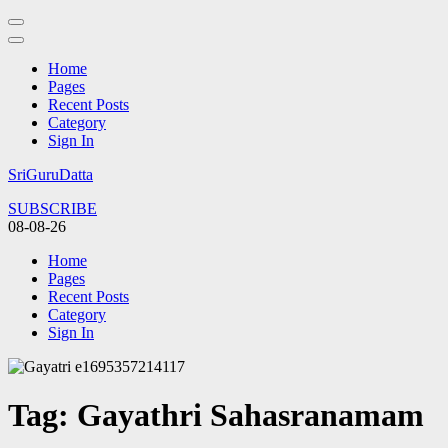
Home
Pages
Recent Posts
Category
Sign In
Skip
SriGuruDatta
to
SUBSCRIBE
content
08-08-26
(Press
Enter)
Home
Pages
Recent Posts
Category
Sign In
Tag:
Gayathri Sahasranamam