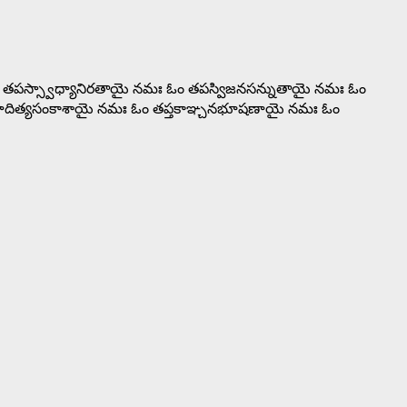
ఓం తపస్స్వాధ్యానిరతాయై నమః ఓం తపస్విజనసన్నుతాయై నమః ఓం
రుణాదిత్యసంకాశాయై నమః ఓం తప్తకాఞ్చనభూషణాయై నమః ఓం