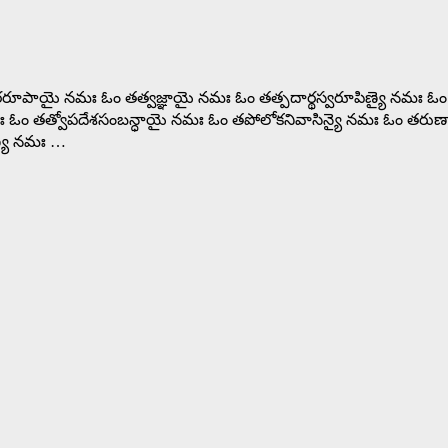
కారరూపాయై నమః ఓం తత్వజ్ఞాయై నమః ఓం తత్పదార్థస్వరూపిణ్యై నమః 
మః ఓం తత్వోపదేశసంబన్ధాయై నమః ఓం తపోలోకనివాసిన్యై నమః ఓం త
ణ్యై నమః …