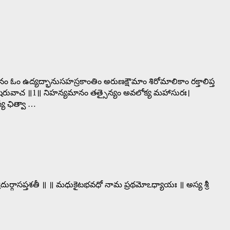
ఓం ఉద్యద్భానుసహస్రకాంతిం అరుణక్షౌమాం శిరోమాలికాం రక్తాలిప్త
 ॥ ఋషిరువాచ ॥1॥ నిహన్యమానం తత్సైన్యం అవలోక్య మహాసురః।
్య ఛిత్వా …
శ్రీదుర్గాసప్తశతీ ॥ ॥ మధుకైటభవధో నామ ప్రథమోఽధ్యాయః ॥ అస్య శ్రీ