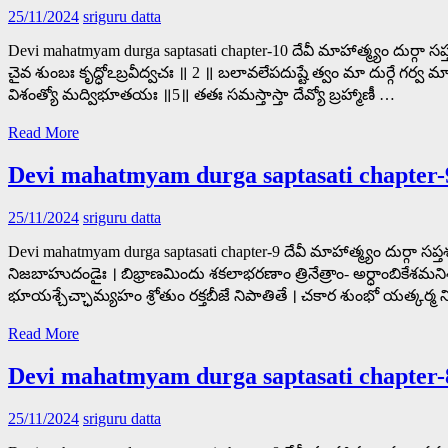
25/11/2024
sriguru datta
Devi mahatmyam durga saptasati chapter-10 దేవీ మాహాత్మ్యం దు
చైవ శుంబః కృద్ధోఽబ్రవీద్వచః ॥ 2 ॥ బలావలేపదుష్టే త్వం మా దుర్గే గ
విశంత్యో మద్విభూతయః ॥5॥ తతః సమస్తాస్తా దేవ్యో బ్రహ్మాణీ …
Read More
Devi mahatmyam durga saptasati chapter-
25/11/2024
sriguru datta
Devi mahatmyam durga saptasati chapter-9 దేవీ మాహాత్మ్యం దుర
నిజబాహుదండైః । బిభ్రాణమిందు శకలాభరణాం త్రినేత్రాం- అర్ధాంబికేశ
భూయశ్చేచ్ఛామ్యహం శ్రోతుం రక్తబీజే నిపాతితే । చకార శుంభో యత్కర
Read More
Devi mahatmyam durga saptasati chapter-
25/11/2024
sriguru datta