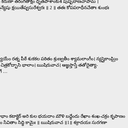
ాం కరుణా తరంగితాక్షీం ధృతపాశాంకుశ పుష్పబాణచాపామ్ ।
షు క్షయితేష్వసురేశ్వరః ॥ 2 ॥ తతః కోపపరాధీనచేతాః శుంభః
 రత్న పీఠే శుకకల పఠితం శ్రుణ్వతీం శ్యామలాంగీం। న్యస్తైకాంఘ్రిం
రకోద్భాసి భాలాం। ఋషిరువాచ। ఆజ్ఞప్తాస్తే తతోదైత్యా-
గే …
్రాభాం కటాక్షైర్ అరి కుల భయదాం మౌళి బద్ధేందు రేఖాం శంఖ-చక్రం కృపాణం
తాం సేవితాం సిద్ధి కామైః ॥ ఋషిరువాచ ॥1॥ శక్రాదయః సురగణా