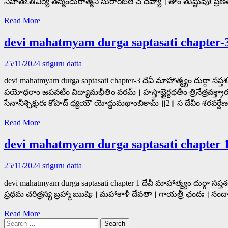
నిహతేఽతివీర్యే తస్మిందురాత్మని సురారిబలే చ దేవ్యా । తాం తుష్టువుః ప్ర
Read More
devi mahatmyam durga saptasati chapter-
25/11/2024
sriguru datta
devi mahatmyam durga saptasati chapter-3 దేవీ మాహాత్మ్యం దుర్
పయోధరాం జపవటీం విద్యామభీతిం వరమ్ । హస్తాబ్జైర్ధధతీం త్రినేత్రవ
సేనానీశ్చిక్షురః కోపాద్ ధ్యయౌ యోద్ధుమథాంబికామ్ ॥2॥ స దేవీం శరవ
Read More
devi mahatmyam durga saptasati chapter 
25/11/2024
sriguru datta
devi mahatmyam durga saptasati chapter 1 దేవీ మాహాత్మ్యం దుర్గా సప
ప్రధమ చరిత్రస్య బ్రహ్మా ఋషిః । మహాకాళీ దేవతా । గాయత్రీ ఛందః । నందా శక
Read More
Search