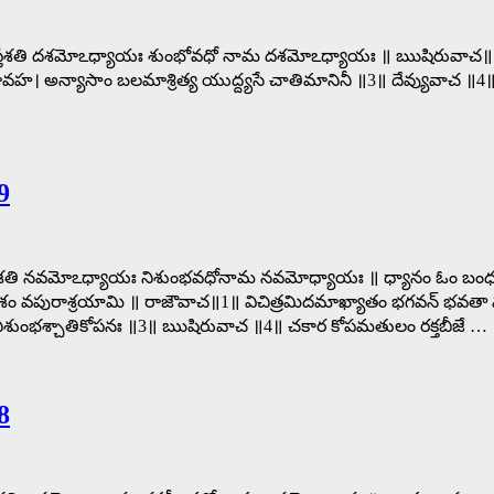
ర్గా సప్తశతి దశమోఽధ్యాయః శుంభోవధో నామ దశమోఽధ్యాయః ॥ ఋషిరువాచ॥
ర్వ మావహ। అన్యాసాం బలమాశ్రిత్య యుద్ద్యసే చాతిమానినీ ॥3॥ దేవ్యువాచ
9
్గా సప్తశతి నవమోఽధ్యాయః నిశుంభవధోనామ నవమోధ్యాయః ॥ ధ్యానం ఓం బ
మనిశం వపురాశ్రయామి ॥ రాజౌవాచ॥1॥ విచిత్రమిదమాఖ్యాతం భగవన్ భవతా మమ
్మ నిశుంభశ్చాతికోపనః ॥3॥ ఋషిరువాచ ॥4॥ చకార కోపమతులం రక్తబీజే …
8