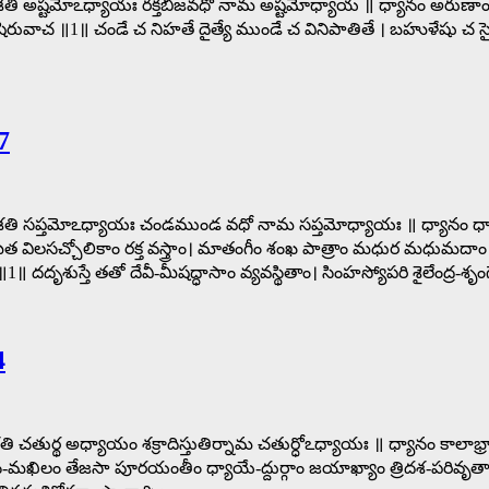
ా సప్తశతి అష్టమోఽధ్యాయః రక్తబీజవధో నామ అష్టమోధ్యాయ ॥ ధ్యానం అరుణ
॥1॥ చండే చ నిహతే దైత్యే ముండే చ వినిపాతితే । బహుళేషు చ సైన్యే
7
ప్తశతి సప్తమోఽధ్యాయః చండముండ వధో నామ సప్తమోధ్యాయః ॥ ధ్యానం ధ్యాయేం
లసచ్చోలికాం రక్త వస్త్రాం। మాతంగీం శంఖ పాత్రాం మధుర మధుమదాం చిత్
స్తే తతో దేవీ-మీషద్ధాసాం వ్యవస్థితాం। సింహస్యోపరి శైలేంద్ర-శృం
4
తశతి చతుర్థ అధ్యాయం శక్రాదిస్తుతిర్నామ చతుర్ధోఽధ్యాయః ॥ ధ్యానం కాలాభ
ిభువన-మఖిలం తేజసా పూరయంతీం ధ్యాయే-ద్దుర్గాం జయాఖ్యాం త్రిదశ-పరివృ