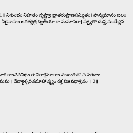
1॥ నిశుంభం నిహతం దృష్ట్వా భ్రాతరంప్రాణసమ్మితం। హన్యమానం బలం
 ॥4॥ ఏకైవాహం జగత్యత్ర ద్వితీయా కా మమాపరా। పశ్యైతా దుష్ట మయ్యేవ
ంధూక కాంచననిభం రుచిరాక్షమాలాం పాశాంకుశౌ చ వరదాం
 । దేవ్యాశ్చరితమాహాత్మ్యం రక్త బీజవధాశ్రితం ॥ 2॥