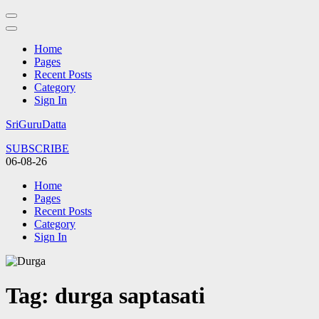
Home
Pages
Recent Posts
Category
Sign In
Skip
SriGuruDatta
to
SUBSCRIBE
content
06-08-26
(Press
Enter)
Home
Pages
Recent Posts
Category
Sign In
Tag:
durga saptasati