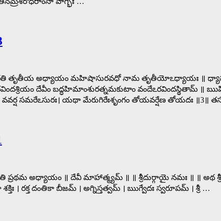
ణతినమ్రశిరోధరాంసా వాగ్భిః …
3
గా సప్తశతి తృతీయ అధ్యాయం మహిషాసురవధో నామ తృతీయోఽధ్యాయః ॥ ధ్యానం 
క్త్రారవిందశ్రియం దేవీం బద్ధహిమాంశురత్నమకుటాం వందేఽరవిందస్థితామ్
ర్షేణ వవర్ష సమరేఽసురః। యథా మేరుగిరేఃశృంగం తోయవర్షేణ తోయదః ॥3॥ తస
1
్తశతి ప్రథమ అధ్యాయం ॥ దేవీ మాహాత్మ్యమ్ ॥ ॥ శ్రీదుర్గాయై నమః ॥ ॥ అథ 
్తిః । రక్త దంతికా బీజమ్ । అగ్నిస్తత్వమ్ । ఋగ్వేదః స్వరూపమ్ । శ్రీ …