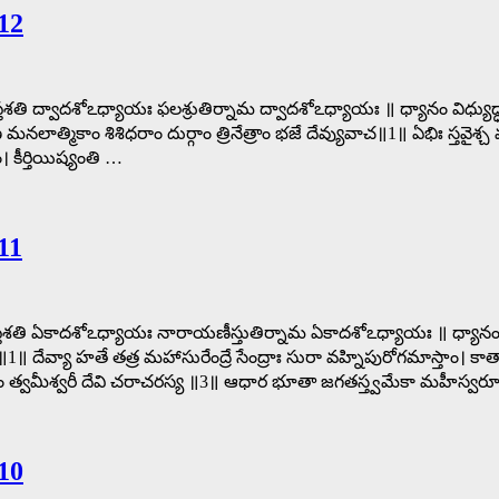
12
 సప్తశతి ద్వాదశోఽధ్యాయః ఫలశ్రుతిర్నామ ద్వాదశోఽధ్యాయః ॥ ధ్యానం విధ్య
ిభ్రాణ మనలాత్మికాం శిశిధరాం దుర్గాం త్రినేత్రాం భజే దేవ్యువాచ॥1॥ ఏభిః 
ర్తియిష్యంతి …
11
్గా సప్తశతి ఏకాదశోఽధ్యాయః నారాయణీస్తుతిర్నామ ఏకాదశోఽధ్యాయః ॥ ధ్
్యా హతే తత్ర మహాసురేంద్రే సేంద్రాః సురా వహ్నిపురోగమాస్తాం। కాత్యాయనీ
పాహివిశ్వం త్వమీశ్వరీ దేవి చరాచరస్య ॥3॥ ఆధార భూతా జగతస్త్వమేకా మహీస్వ
10