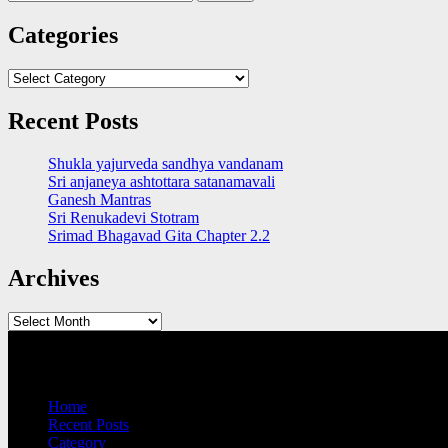
for:
Categories
Categories
Recent Posts
Shukla yajurveda sandhya vandanam
Sri anjaneya ashtottara satanamavali
Ganesh Mantras
Sri Renukadevi Stotram
Srimad Bhagavad Gita Chapter 2.2
Archives
Archives
QUICK LINKS
Home
Recent Posts
Category