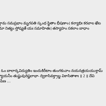
ుద్ధామ సమప్రభాం మృగపతి స్కంధ స్థితాం భీషణాం। కన్యాభిః కరవాల ఖేట
స్తవైశ్చ మా నిత్యం స్తోష్యతే యః సమాహితః। తస్యాహం సకలాం బాధాం
యానం ఓం బాలార్కవిద్యుతిం ఇందుకిరీటాం తుంగకుచాం నయనత్రయయుక్తామ్
ం తుష్టువురిష్టలాభా- ద్వికాసివక్త్రాబ్జ వికాసితాశాః ॥ 2 ॥ దేవి
రూపేణ …