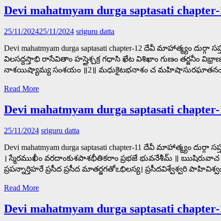
Devi mahatmyam durga saptasati chapter-
25/11/2024
25/11/2024
sriguru datta
Devi mahatmyam durga saptasati chapter-12 దేవీ మాహాత్మ్యం దుర్గా
విలసద్దస్తాభి రాసేవితాం హస్తైశ్చక్ర గధాసి ఖేట విశిఖాం గుణం తర్జనీం వ
నాశయిష్యామ్య సంశయం ॥2॥ మధుకైటభనాశం చ మహిషాసురఘాతనం। కీ
Read More
Devi mahatmyam durga saptasati chapter-
25/11/2024
sriguru datta
Devi mahatmyam durga saptasati chapter-11 దేవీ మాహాత్మ్యం దుర
। స్మేరముఖీం వరదాంకుశపాశభీతికరాం ప్రభజే భువనేశీమ్ ॥ ఋషిరువాచ॥1॥ దేవ
ప్రపన్నార్తిహరే ప్రసీద ప్రసీద మాతర్జగతోఽభిలస్య। ప్రసీదవిశ్వేశ్వరి 
Read More
Devi mahatmyam durga saptasati chapter-