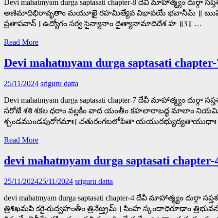
Devi mahatmyam durga saptasati chapter-8 దేవీ మాహాత్మ్యం దుర్గ
అణిమాధిభిరావృతాం మయూఖై రహమిత్యేవ విభావయే భవానీమ్ ॥ ఋషిరువాచ 
ప్రతాపవాన్ । ఉద్యోగం సర్వ సైన్యానాం దైత్యానామాదిదేశ హ ॥3॥ …
Read More
Devi mahatmyam durga saptasati chapter-
25/11/2024
sriguru datta
Devi mahatmyam durga saptasati chapter-7 దేవీ మాహాత్మ్యం దుర్గా స
సరోజే శశి శకల ధరాం వల్లకీం వాద యంతీం కహలారాబద్ధ మాలాం నియమిత వి
శ్చండముండపురోగమాః। చతురంగబలోపేతా యయురభ్యుద్యతాయుధాః॥1॥ దదృశు
Read More
devi mahatmyam durga saptasati chapter-
25/11/2024
25/11/2024
sriguru datta
devi mahatmyam durga saptasati chapter-4 దేవీ మాహాత్మ్యం దుర్గా సప్
త్రిశిఖమపి కరై-రుద్వహంతీం త్రినేఱ్త్రమ్ । సింహ స్కందాధిరూఢాం త్ర