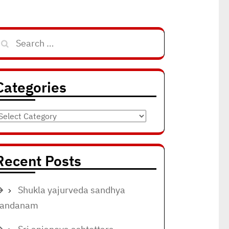
Search
for:
Categories
ategories
Recent Posts
Shukla yajurveda sandhya
vandanam