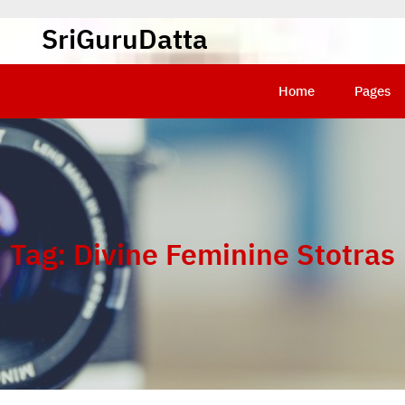
SriGuruDatta
Home
Pages
Tag:
Divine Feminine Stotras