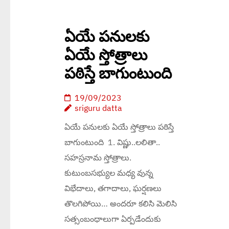
ఏయే పనులకు
ఏయే స్తోత్రాలు
పఠిస్తే బాగుంటుంది
19/09/2023
sriguru datta
ఏయే పనులకు ఏయే స్తోత్రాలు పఠిస్తే
బాగుంటుంది 1. విష్ణు..లలితా..
సహస్రనామ స్తోత్రాలు.
కుటుంబసభ్యుల మధ్య వున్న
విభేదాలు, తగాదాలు, ఘర్షణలు
తొలగిపోయి… అందరూ కలిసి మెలిసి
సత్సంబంధాలుగా ఏర్పడేందుకు