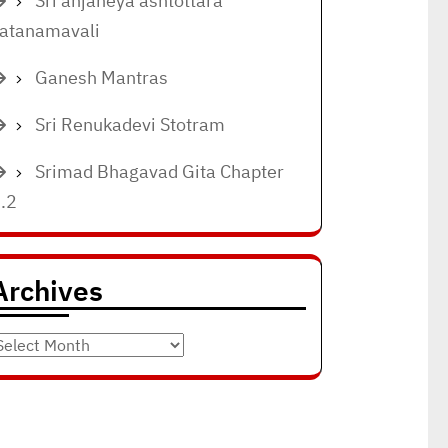
Sri anjaneya ashtottara
atanamavali
Ganesh Mantras
Sri Renukadevi Stotram
Srimad Bhagavad Gita Chapter
.2
Archives
rchives