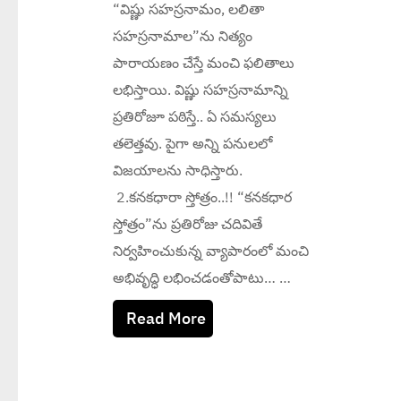
“విష్ణు సహస్రనామం, లలితా
సహస్రనామాల”ను నిత్యం
పారాయణం చేస్తే మంచి ఫలితాలు
లభిస్తాయి. విష్ణు సహస్రనామాన్ని
ప్రతిరోజూ పఠిస్తే.. ఏ సమస్యలు
తలెత్తవు. పైగా అన్ని పనులలో
విజయాలను సాధిస్తారు.
2.కనకధారా స్తోత్రం..!! “కనకధార
స్తోత్రం”ను ప్రతిరోజు చదివితే
నిర్వహించుకున్న వ్యాపారంలో మంచి
అభివృద్ధి లభించడంతోపాటు… …
Read More