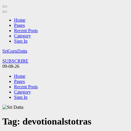
Home
Pages
Recent Posts
Category
Sign In
Skip
SriGuruDatta
to
SUBSCRIBE
content
09-08-26
(Press
Enter)
Home
Pages
Recent Posts
Category
Sign In
Tag:
devotionalstotras