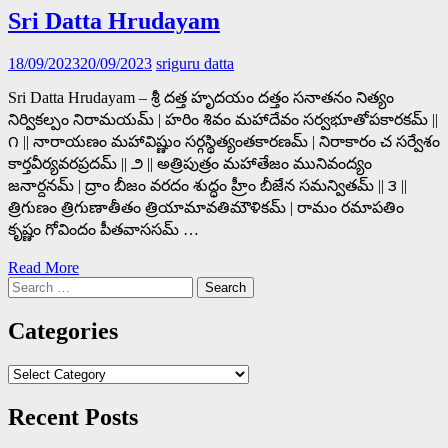
Sri Datta Hrudayam
18/09/2023
20/09/2023
sriguru datta
Sri Datta Hrudayam – శ్రీ దత్త హృదయం దత్తం సనాతనం నిత్యం
నిర్వికల్పం నిరామయమ్ | హరిం శివం మహాదేవం సర్వభూతోపకారకమ్ ||
౧ || నారాయణం మహావిష్ణుం సర్గస్థిత్యంతకారణమ్ | నిరాకారం చ సర్వేశం
కార్తవీర్యవరప్రదమ్ || ౨ || అత్రిపుత్రం మహాతేజం మునివంద్యం
జనార్దనమ్ | ద్రాం బీజం వరదం శుద్ధం హ్రీం బీజేన సమన్వితమ్ || ౩ ||
త్రిగుణం త్రిగుణాతీతం త్రియామావతిమౌళికమ్ | రామం రమాపతిం
కృష్ణం గోవిందం పీతవాససమ్ …
Read More
Search
for:
Categories
Categories
Recent Posts