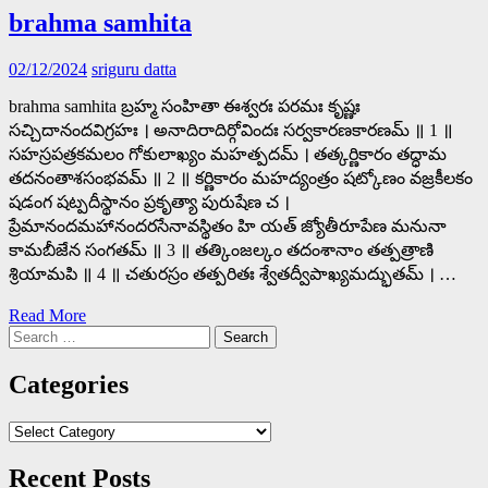
brahma samhita
02/12/2024
sriguru datta
brahma samhita బ్రహ్మ సంహితా ఈశ్వరః పరమః కృష్ణః
సచ్చిదానందవిగ్రహః । అనాదిరాదిర్గోవిందః సర్వకారణకారణమ్ ॥ 1 ॥
సహస్రపత్రకమలం గోకులాఖ్యం మహత్పదమ్ । తత్కర్ణికారం తద్ధామ
తదనంతాశసంభవమ్ ॥ 2 ॥ కర్ణికారం మహద్యంత్రం షట్కోణం వజ్రకీలకం
షడంగ షట్పదీస్థానం ప్రకృత్యా పురుషేణ చ ।
ప్రేమానందమహానందరసేనావస్థితం హి యత్ జ్యోతీరూపేణ మనునా
కామబీజేన సంగతమ్ ॥ 3 ॥ తత్కింజల్కం తదంశానాం తత్పత్రాణి
శ్రియామపి ॥ 4 ॥ చతురస్రం తత్పరితః శ్వేతద్వీపాఖ్యమద్భుతమ్ । …
Read More
Search
for:
Categories
Categories
Recent Posts