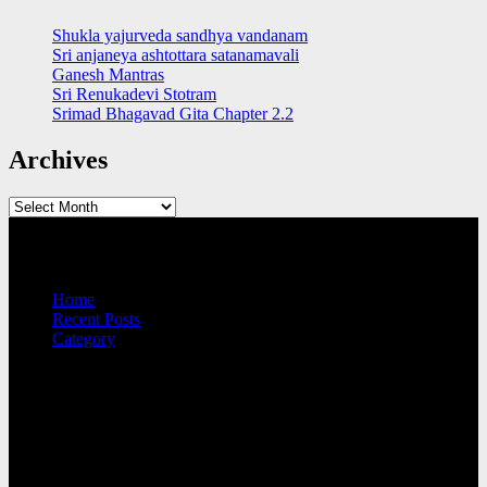
Shukla yajurveda sandhya vandanam
Sri anjaneya ashtottara satanamavali
Ganesh Mantras
Sri Renukadevi Stotram
Srimad Bhagavad Gita Chapter 2.2
Archives
Archives
QUICK LINKS
Home
Recent Posts
Category