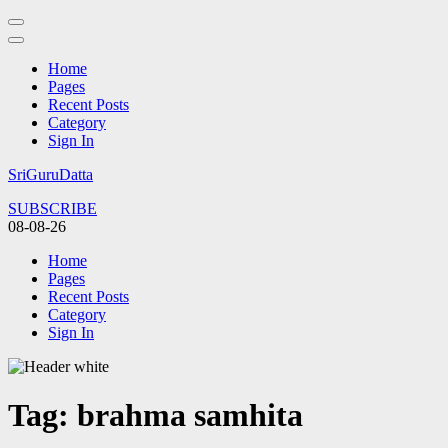
Home
Pages
Recent Posts
Category
Sign In
Skip
SriGuruDatta
to
SUBSCRIBE
content
08-08-26
(Press
Enter)
Home
Pages
Recent Posts
Category
Sign In
Tag:
brahma samhita