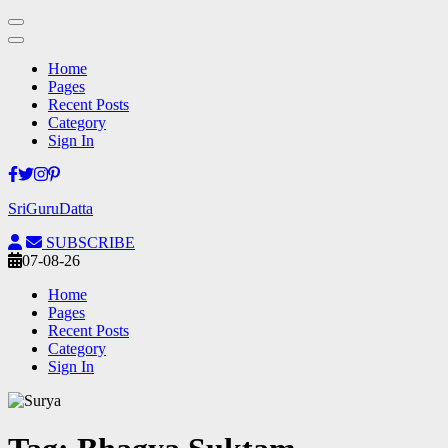
Home
Pages
Recent Posts
Category
Sign In
Skip
to
SriGuruDatta
content
(Press
SUBSCRIBE
Enter)
07-08-26
Home
Pages
Recent Posts
Category
Sign In