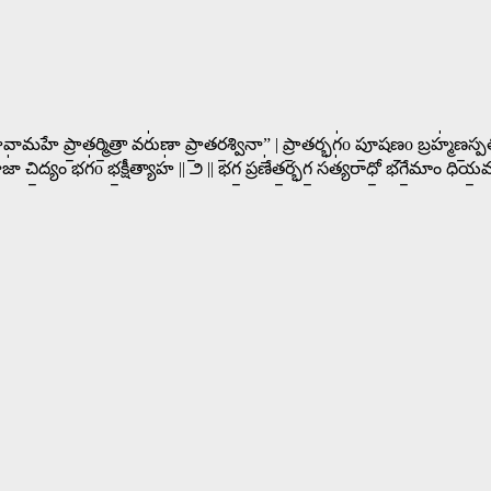
హే ప్రా॒తర్మి॒త్రా వరు॑ణా ప్రా॒తర॒శ్వినా” | ప్రా॒తర్భగ॑o పూ॒షణ॒o బ్రహ్మ॑ణ॒స్పతి
రాజా॑ చి॒ద్యం భగ॑o భ॒క్షీత్యాహ॑ || ౨ || భగ॒ ప్రణే॑త॒ర్భగ॒ సత్య॑రాధో॒ భగే॒మాం ధియ॒