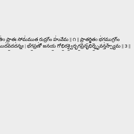
॑o ప్రా॒తః సోమ॑ము॒త రు॒ద్రగ్ం హు॑వేమ || ౧ || ప్రా॒త॒ర్జిత॒o భ॑గము॒గ్రగ్ం
ముద॑వ॒దద॑న్నః | భగ॒ప్రణో॑ జనయ॒ గోభి॒రశ్వై॒ర్భగ॒ప్రనృభి॑ర్నృ॒వన్త॑స్స్యామ || ౩ ||