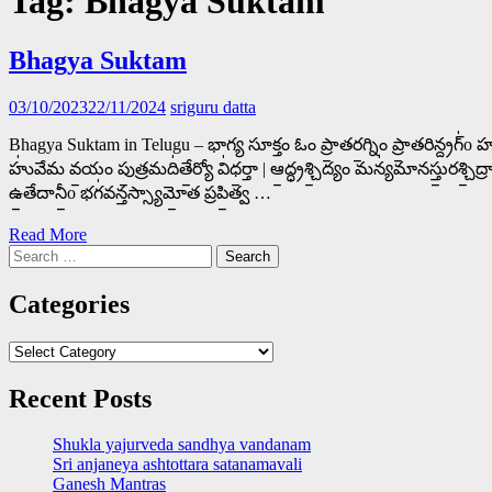
Tag:
Bhagya Suktam
Bhagya Suktam
03/10/2023
22/11/2024
sriguru datta
Bhagya Suktam in Telugu – భాగ్య సూక్తం ఓం ప్రా॒తర॒గ్నిం ప్రా॒తరిన్ద్రగ్॑o హవామ
హు॑వేమ వ॒యం పు॒త్రమది॑తే॒ర్యో వి॑ధ॒ర్తా | ఆ॒ద్ధ్రశ్చి॒ద్యం మన్య॑మానస్తు॒రశ్చి॒ద్
ఉ॒తేదానీ॒o భగ॑వన్తస్స్యామో॒త ప్రపి॒త్వ …
Read More
Search
for:
Categories
Categories
Recent Posts
Shukla yajurveda sandhya vandanam
Sri anjaneya ashtottara satanamavali
Ganesh Mantras