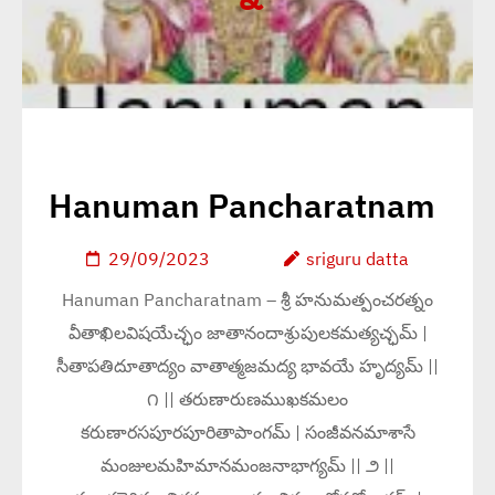
Hanuman Pancharatnam
29/09/2023
sriguru datta
Hanuman Pancharatnam – శ్రీ హనుమత్పంచరత్నం
వీతాఖిలవిషయేచ్ఛం జాతానందాశ్రుపులకమత్యచ్ఛమ్ |
సీతాపతిదూతాద్యం వాతాత్మజమద్య భావయే హృద్యమ్ ||
౧ || తరుణారుణముఖకమలం
కరుణారసపూరపూరితాపాంగమ్ | సంజీవనమాశాసే
మంజులమహిమానమంజనాభాగ్యమ్ || ౨ ||