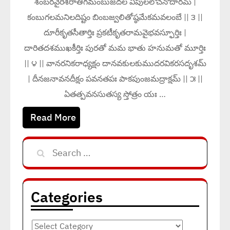
శంబరవైరిశరాతిగమంబుజదల విపులలోచనోదారమ్ |
కంబుగలమనిలదిష్టం బింబజ్వలితోష్ఠమేకమవలంబే || ౩ ||
దూరీకృతసీతార్తిః ప్రకటీకృతరామవైభవస్ఫూర్తిః |
దారితదశముఖకీర్తిః పురతో మమ భాతు హనుమతో మూర్తిః
|| ౪ || వానరనికరాధ్యక్షం దానవకులకుముదరవికరసదృశమ్
| దీనజనావనదీక్షం పవనతపః పాకపుంజమద్రాక్షమ్ || ౫ ||
ఏతత్పవనసుతస్య స్తోత్రం యః …
Read More
Search
for:
Categories
Categories