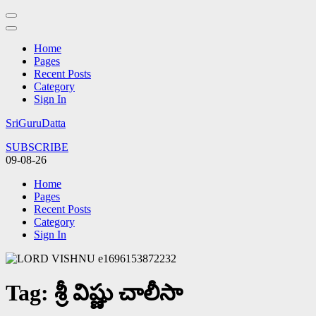
Home
Pages
Recent Posts
Category
Sign In
Skip
SriGuruDatta
to
SUBSCRIBE
content
09-08-26
(Press
Enter)
Home
Pages
Recent Posts
Category
Sign In
Tag:
శ్రీ విష్ణు చాలీసా