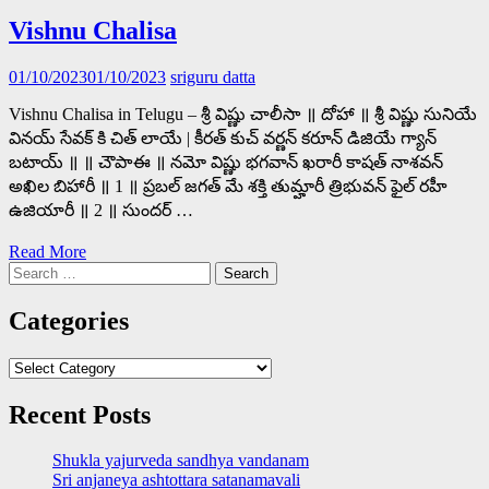
Vishnu Chalisa
01/10/2023
01/10/2023
sriguru datta
Vishnu Chalisa in Telugu – శ్రీ విష్ణు చాలీసా ॥ దోహా ॥ శ్రీ విష్ణు సునియే
వినయ్ సేవక్ కి చిత్ లాయే | కీరత్ కుచ్ వర్ణన్ కరూన్ డిజియే గ్యాన్
బటాయ్ ॥ ॥ చౌపాఈ ॥ నమో విష్ణు భగవాన్ ఖరారీ కాషత్ నాశవన్
అఖిల బిహారీ ॥ 1 ॥ ప్రబల్ జగత్ మే శక్తి తుమ్హారీ త్రిభువన్ ఫైల్ రహీ
ఉజియారీ ॥ 2 ॥ సుందర్ …
Read More
Search
for:
Categories
Categories
Recent Posts
Shukla yajurveda sandhya vandanam
Sri anjaneya ashtottara satanamavali