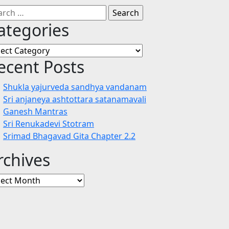
rch
ategories
egories
ecent Posts
Shukla yajurveda sandhya vandanam
Sri anjaneya ashtottara satanamavali
Ganesh Mantras
Sri Renukadevi Stotram
Srimad Bhagavad Gita Chapter 2.2
rchives
hives