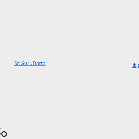
SriGuruDatta
తం