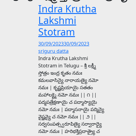
Indra Krutha
Lakshmi
Stotram
30/09/2023
30/09/2023
sriguru datta
Indra Krutha Lakshmi
Stotram in Telugu – శ్రీ లక్ష్మీ
స్తోత్రం ఇంద్ర కృతం నమః
కమలవాసిన్యై నారాయణ్యై నమో
నమః | కృష్ణప్రియాయై సతతం
మహాలక్ష్మై నమో నమః || ౧ ||
పద్మపత్రేక్షణాయై చ పద్మాస్యాయై
నమో నమః | పద్మాసనాయై పద్మిన్యై
వైష్ణవ్యై చ నమో నమః || ౨ ||
సర్వసంపత్స్వరూపిణ్యై సర్వారాధ్యై
నమో నమః | హరిభక్తిప్రదాత్ర్యై చ