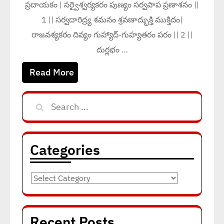
ప్రదాయకం | సర్వైశ్వర్యకరం పుణ్యం సర్వపాప ప్రణాశనం ||
1 || సర్వదారిద్ర్య శమనం శ్రవణాద్భుక్తి ముక్తిదం|
రాజవశ్యకరం దివ్యం గుహ్యాద్-గుహ్యతరం పరం || 2 ||
దుర్లభం …
Read More
Search
for:
Categories
Categories
Recent Posts