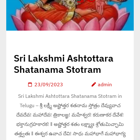
Sri Lakshmi Ashtottara
Shatanama Stotram
23/09/2023
admin
Sri Lakshmi Ashtottara Shatanama Stotram in
Telugu – శ్రీ లక్ష్మీ అష్టోత్తర శతనామ స్తోత్రం దేవ్యువాచ
దేవదేవ! మహాదేవ! త్రికాలజ్ఞ! మహేశ్వర! కరుణాకర దేవేశ!
భక్తానుగ్రహకారక! ‖ అష్టోత్తర శతం లక్ష్మ్యాః శ్రోతుమిచ్ఛామి
తత్త్వతః ‖ ఈశ్వర ఉవాచ దేవి! సాధు మహాభాగే మహాభాగ్య