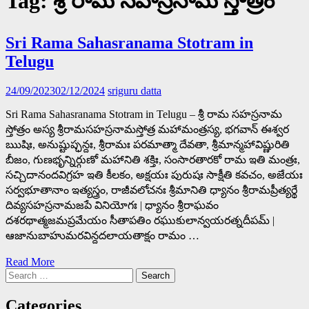
Tag:
శ్రీ రామ సహస్రనామ స్తోత్రం
Sri Rama Sahasranama Stotram in
Telugu
24/09/2023
02/12/2024
sriguru datta
Sri Rama Sahasranama Stotram in Telugu – శ్రీ రామ సహస్రనామ
స్తోత్రం అస్య శ్రీరామసహస్రనామస్తోత్ర మహామంత్రస్య, భగవాన్ ఈశ్వర
ఋషిః, అనుష్టుప్ఛన్దః, శ్రీరామః పరమాత్మా దేవతా, శ్రీమాన్మహావిష్ణురితి
బీజం, గుణభృన్నిర్గుణో మహానితి శక్తిః, సంసారతారకో రామ ఇతి మంత్రః,
సచ్చిదానందవిగ్రహ ఇతి కీలకం, అక్షయః పురుషః సాక్షీతి కవచం, అజేయః
సర్వభూతానాం ఇత్యస్త్రం, రాజీవలోచనః శ్రీమానితి ధ్యానం శ్రీరామప్రీత్యర్థే
దివ్యసహస్రనామజపే వినియోగః | ధ్యానం శ్రీరాఘవం
దశరథాత్మజమప్రమేయం సీతాపతిం రఘుకులాన్వయరత్నదీపమ్ |
ఆజానుబాహుమరవిన్దదలాయతాక్షం రామం …
Read More
Search
for:
Categories