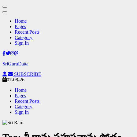
Home
Pages
Recent Posts
Category
Sign In
Skip
to
SriGuruDatta
content
(Press
SUBSCRIBE
Enter)
07-08-26
Home
Pages
Recent Posts
Category
Sign In