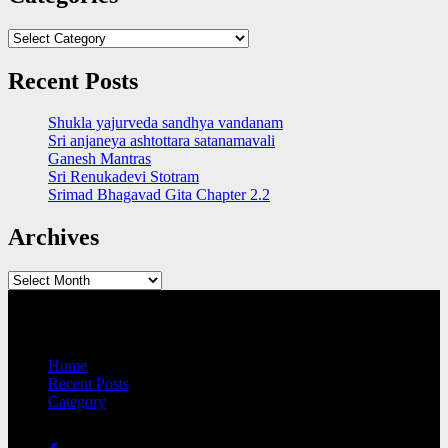
Categories
Recent Posts
Shukla yajurveda sandhya vandanam
Sri anjaneya ashtottara satanamavali
Ganesh Mantras
Sri Renukadevi Stotram
Srimad Bhagavad Gita Chapter 2.2
Archives
Archives
QUICK LINKS
Home
Recent Posts
Category