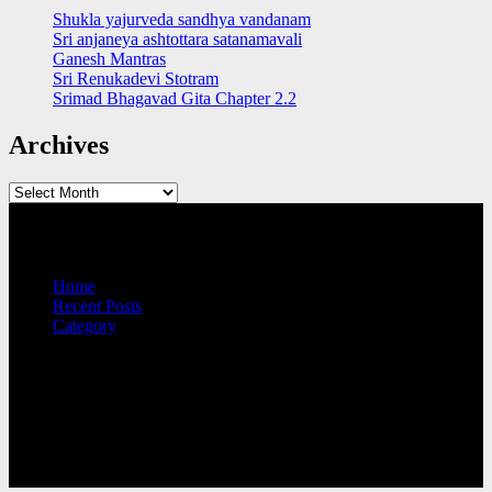
Shukla yajurveda sandhya vandanam
Sri anjaneya ashtottara satanamavali
Ganesh Mantras
Sri Renukadevi Stotram
Srimad Bhagavad Gita Chapter 2.2
Archives
Archives
QUICK LINKS
Home
Recent Posts
Category