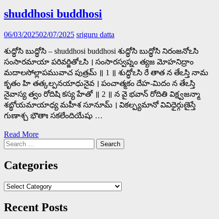
shuddhosi buddhosi
06/03/2025
02/07/2025
sriguru datta
శుద్ధోసి బుద్ధోసి – shuddhosi buddhosi శుద్ధోసి బుద్ధోసి నిరంజనోఽసి
సంసారమాయా పరివర్జితోఽసి । సంసారస్వప్నం త్యజ మోహనిద్రాం
మదాలసోల్లాపమువాచ పుత్రమ్ ॥ 1 ॥ శుద్ధోఽసి రే తాత న తేఽస్తి నామ
కృతం హి తత్కల్పనయాధునైవ । పంచాత్మకం దేహ-మిదం న తేఽస్తి
నైవాస్య త్వం రోదిషి కస్య హేతో ॥ 2 ॥ న వై భవాన్ రోదితి విక్ష్వజన్మా
శబ్ధోయమాయాధ్య మహీశ సూనూమ్ । వికల్ప్యమానో వివిధైర్గుణైస్తే
గుణాశ్చ భౌతాః సకలేందియేషు …
Read More
Search
for:
Categories
Categories
Recent Posts