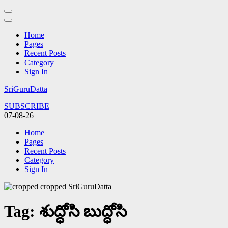
Home
Pages
Recent Posts
Category
Sign In
Skip
SriGuruDatta
to
SUBSCRIBE
content
07-08-26
(Press
Enter)
Home
Pages
Recent Posts
Category
Sign In
Tag:
శుద్ధోసి బుద్ధోసి